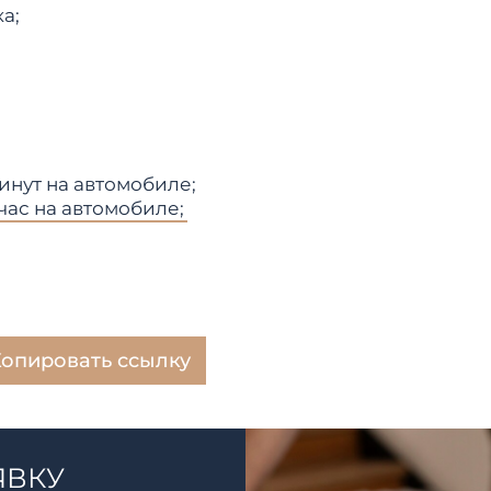
а;
нут на автомобиле;
час на автомобиле;
опировать ссылку
ЯВКУ