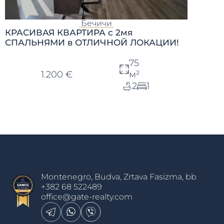
Бечичи
КРАСИВАЯ КВАРТИРА с 2мя
СПАЛЬНЯМИ в ОТЛИЧНОЙ ЛОКАЦИИ!
75
1.200 €
м²
2
1
Montenegro, Budva, Zrtava Fasizma, bb
+382 68 522489
office@gate-realty.com