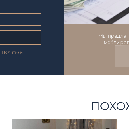
Мы предлаг
меблиров
и
Политики
ПОХО