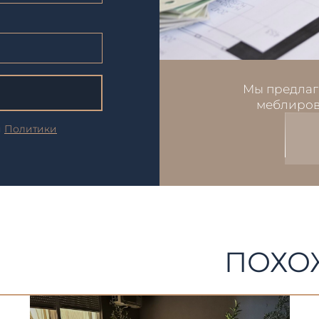
Мы предлаг
меблиров
и
Политики
ПОХО