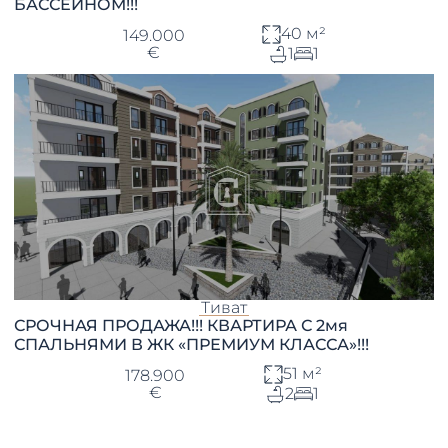
БАССЕЙНОМ!!!
40 м²
149.000
€
1
1
Тиват
СРОЧНАЯ ПРОДАЖА!!! КВАРТИРА С 2мя
СПАЛЬНЯМИ В ЖК «ПРЕМИУМ КЛАССА»!!!
51 м²
178.900
€
2
1