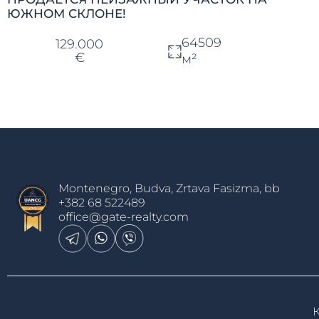
ЮЖНОМ СКЛОНЕ!
64509
129.000
€
м²
Montenegro, Budva, Zrtava Fasizma, bb
+382 68 522489
office@gate-realty.com