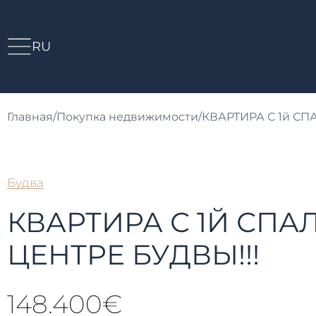
RU
Главная
/
Покупка недвижимости
/
КВАРТИРА С 1й СП
Будва
КВАРТИРА С 1Й СПА
ЦЕНТРЕ БУДВЫ!!!
148.400€