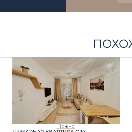
ПОХО
Пржно
ШИКАРНАЯ КВАРТИРА С 1й