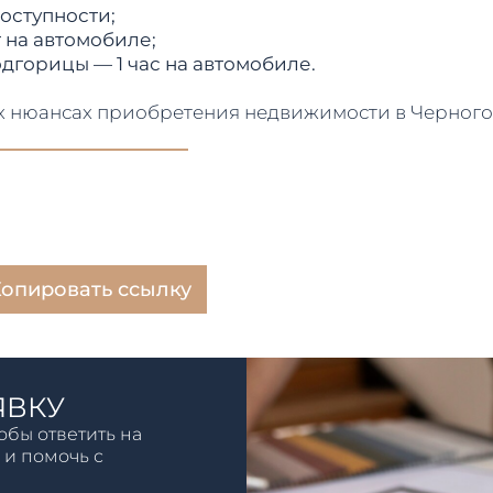
оступности;
 на автомобиле;
горицы — 1 час на автомобиле.
сех нюансах приобретения недвижимости в Черног
опировать ссылку
ЯВКУ
обы ответить на
 и помочь с