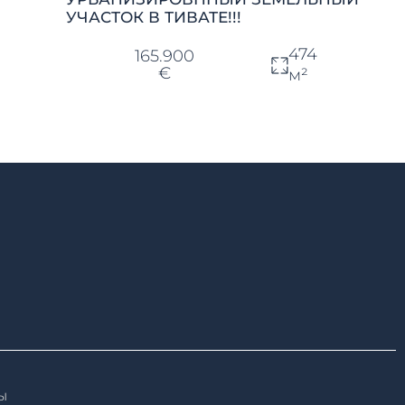
УЧАСТОК В ТИВАТЕ!!!
474
165.900
€
м²
ы