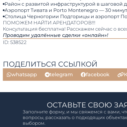
Район с развитой инфраструктурой в шаговой д
Аэропорт Тивата и Porto Montenegro — 30 минут
Столица Черногории Подгорицы и аэропорт Под
ПОМОЖЕМ НАЙТИ АРЕНДАТОРОВ!!!
Консультация бесплатна! Расскажем сейчас о в
Проводим удалённые сделки «онлайн»!
ID: 538522
ПОДЕЛИТЬСЯ ССЫЛКОЙ
whatsapp
telegram
facebook
К
ОСТАВЬТЕ СВОЮ ЗА
Заполните форму, и мы свяжемся с вами, чт
вопросы, рассказать о подходящих объектах
выбором.