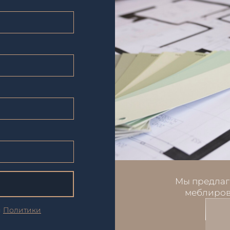
Мы предлаг
меблиров
и
Политики