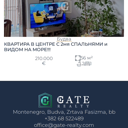
Будва
КВАРТИРА В ЦЕНТРЕ С 2мя СПАЛЬНЯМИ и
ВИДОМ НА МОРЕ!!!
56 м²
210.000
€
2
1
Montenegro, Budva, Zrtava Fasizma, bb
+382 68 522489
office@gate-realty.com