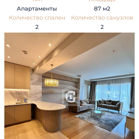
Апартаменты
87 м2
Количество спален
Количество санузлов
2
2