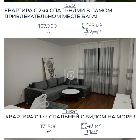
Бар
КВАРТИРА С 2мя СПАЛЬНЯМИ В САМОМ
ПРИВЛЕКАТЕЛЬНОМ МЕСТЕ БАРА!
63 м²
167.000
€
2
2
Тиват
КВАРТИРА С 1ой СПАЛЬНЕЙ С ВИДОМ НА МОРЕ!!
49 м²
171.500
€
1
1