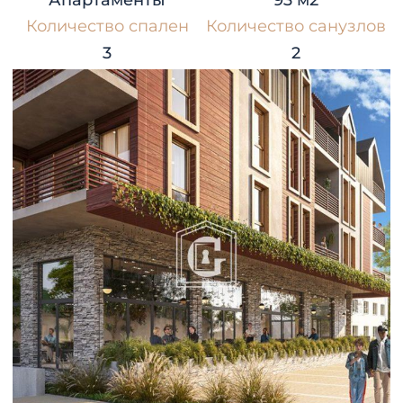
Апартаменты
93 м2
Количество спален
Количество санузлов
3
2