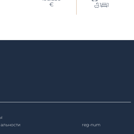
€
1
1
ы
иальности
reg-num