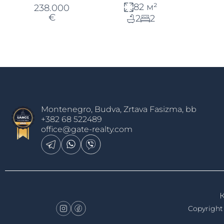
82 м²
238.000
€
2
2
Montenegro, Budva, Zrtava Fasizma, bb
+382 68 522489
office@gate-realty.com
Copyright