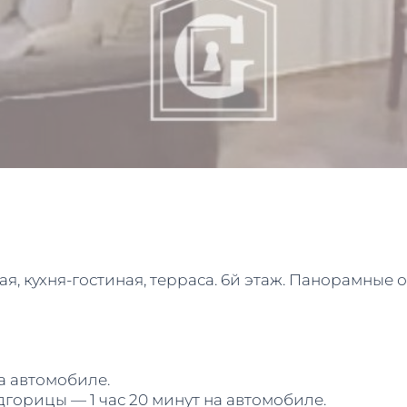
ая, кухня-гостиная, терраса. 6й этаж. Панорамные о
а автомобиле.
орицы — 1 час 20 минут на автомобиле.