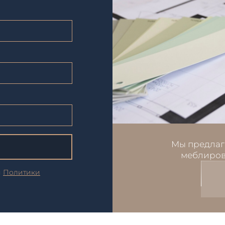
Мы предлаг
меблиров
и
Политики