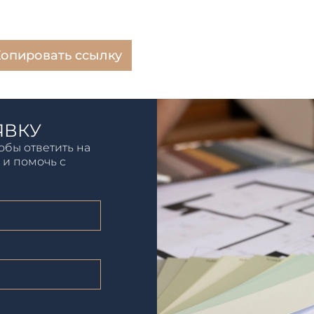
опировать ссылку
ЯВКУ
обы ответить на
 и помочь с