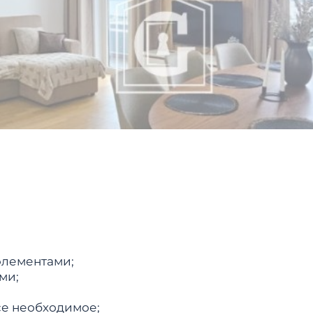
элементами;
ми;
се необходимое;