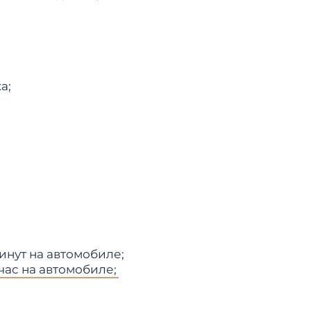
а;
нут на автомобиле;
час на автомобиле;