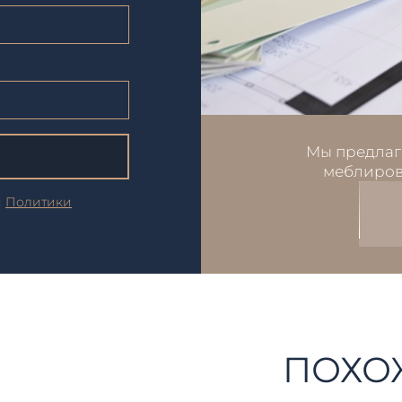
Мы предлаг
меблиров
и
Политики
ПОХО