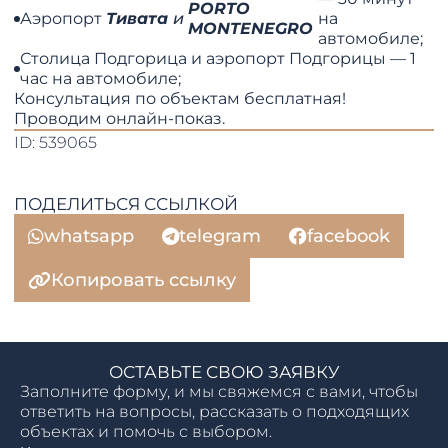
PORTO
Аэропорт
Тивата
и
на
MONTENEGRO
автомобиле;
Столица Подгорица и аэропорт Подгорицы — 1
час на автомобиле;
Консультация по объектам бесплатная!
Проводим онлайн-показ.
ID: 539065
ПОДЕЛИТЬСЯ ССЫЛКОЙ
whatsapp
telegram
facebook
Копировать ссылку
ОСТАВЬТЕ СВОЮ ЗАЯВКУ
Заполните форму, и мы свяжемся с вами, чтобы
ответить на вопросы, рассказать о подходящих
объектах и помочь с выбором.