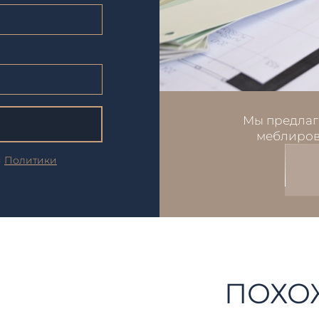
Мы предлаг
меблиров
и
Политики
ПОХО