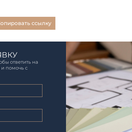
опировать ссылку
ЯВКУ
обы ответить на
 и помочь с