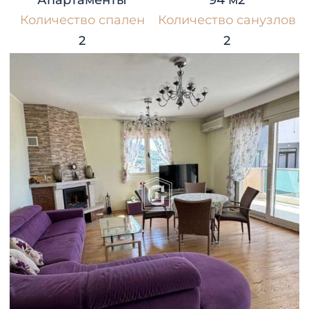
Апартаменты
94 м2
Количество спален
Количество санузлов
2
2