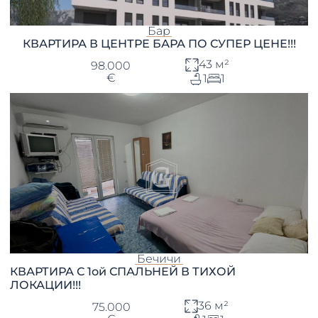
Бар
КВАРТИРА В ЦЕНТРЕ БАРА ПО СУПЕР ЦЕНЕ!!!
43 м²
98.000
€
1
1
Бечичи
КВАРТИРА С 1ой СПАЛЬНЕЙ В ТИХОЙ
ЛОКАЦИИ!!!
36 м²
75.000