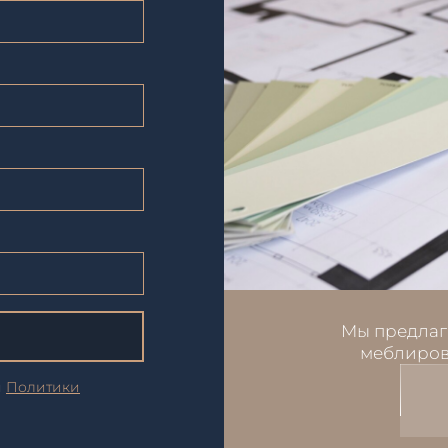
Мы предлаг
меблиров
и
Политики