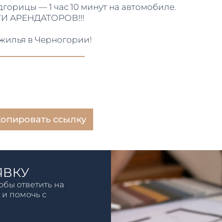
орицы — 1 час 10 минут на автомобиле.
 АРЕНДАТОРОВ!!!
 жилья в Черногории!
опировать ссылку
ЯВКУ
обы ответить на
 и помочь с