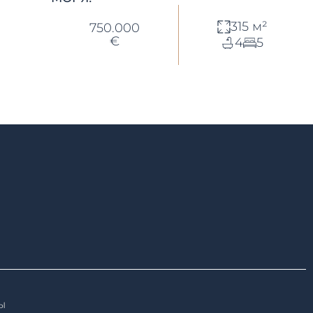
315 м²
750.000
€
4
5
ы