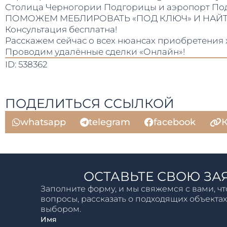
Столица Черногории Подгорицы и аэропорт Подг
ПОМОЖЕМ МЕБЛИРОВАТЬ «ПОД КЛЮЧ» И НАЙТИ
Консультация бесплатна!
Расскажем сейчас о всех нюансах приобретения
Проводим удалённые сделки «Онлайн»!
ID: 538362
ПОДЕЛИТЬСЯ ССЫЛКОЙ
whatsapp
telegram
facebook
К
ОСТАВЬТЕ СВОЮ ЗА
Заполните форму, и мы свяжемся с вами, чт
вопросы, рассказать о подходящих объектах
выбором.
Имя