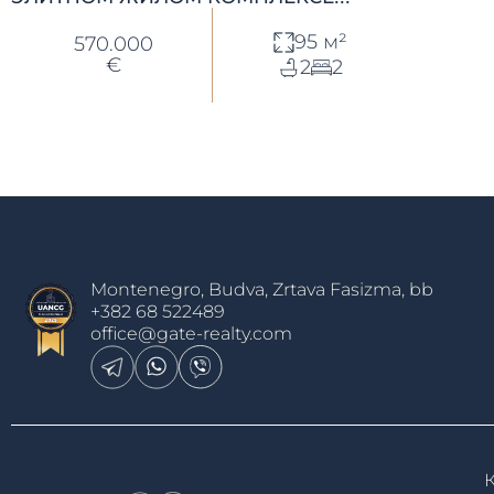
95 м²
570.000
€
2
2
Montenegro, Budva, Zrtava Fasizma, bb
+382 68 522489
office@gate-realty.com