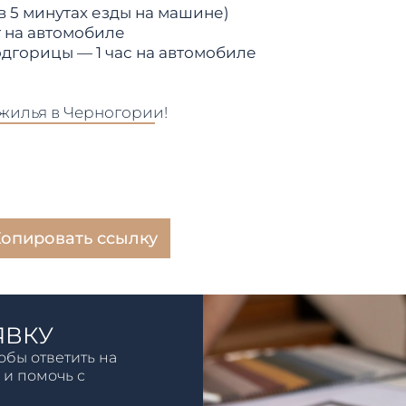
в 5 минутах езды на машине)
т на автомобиле
дгорицы — 1 час на автомобиле
 жилья в Черногории!
опировать ссылку
ЯВКУ
обы ответить на
 и помочь с