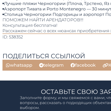
Лучшие пляжи Черногории (Плоча, Трстено, Яз 
Аэропорт Тивата и Porto Montenegro — 30 мину
Столица Черногории Подгорицы и аэропорт По
ПОМОЖЕМ НАЙТИ АРЕНДАТОРОВ!!!
Консультация бесплатна!
Расскажем сейчас о всех нюансах приобретения
ID: 538352
ПОДЕЛИТЬСЯ ССЫЛКОЙ
whatsapp
telegram
facebook
К
ОСТАВЬТЕ СВОЮ ЗА
Заполните форму, и мы свяжемся с вами, чт
вопросы, рассказать о подходящих объектах
выбором.