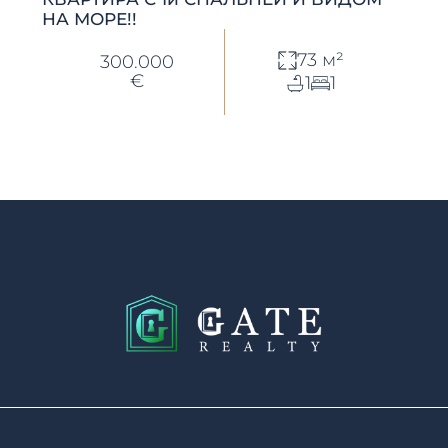
НА МОРЕ!!
73 м²
300.000
€
1
1