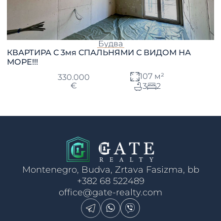
Будва
КВАРТИРА С 3мя СПАЛЬНЯМИ С ВИДОМ НА
МОРЕ!!!
107 м²
330.000
€
3
2
Montenegro, Budva, Zrtava Fasizma, bb
+382 68 522489
office@gate-realty.com