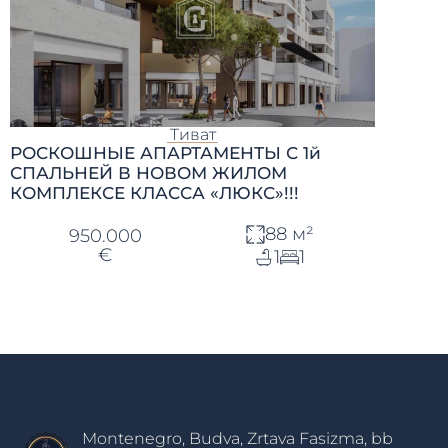
Тиват
РОСКОШНЫЕ АПАРТАМЕНТЫ С 1й
СПАЛЬНЕЙ В НОВОМ ЖИЛОМ
КОМПЛЕКСЕ КЛАССА «ЛЮКС»!!!
88 м²
950.000
€
1
1
Montenegro, Budva, Zrtava Fasizma, bb