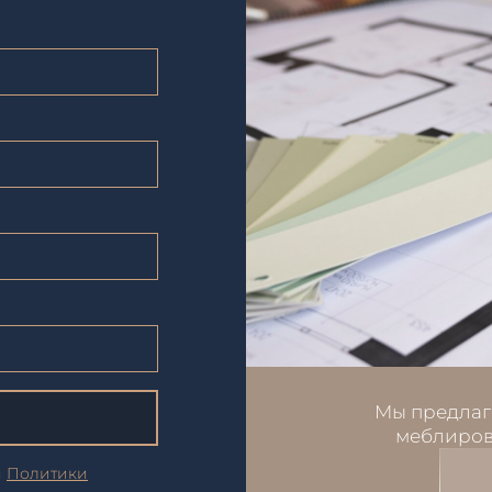
Мы предлаг
меблиров
и
Политики