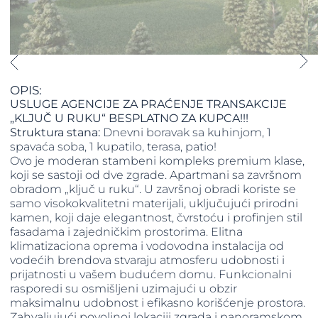
OPIS:
USLUGE AGENCIJE ZA PRAĆENJE TRANSAKCIJE
„KLJUČ U RUKU“ BESPLATNO ZA KUPCA!!!
Struktura stana:
Dnevni boravak sa kuhinjom, 1
spavaća soba, 1 kupatilo, terasa, patio!
Ovo je moderan stambeni kompleks premium klase,
koji se sastoji od dve zgrade. Apartmani sa završnom
obradom „ključ u ruku“. U završnoj obradi koriste se
samo visokokvalitetni materijali, uključujući prirodni
kamen, koji daje elegantnost, čvrstoću i profinjen stil
fasadama i zajedničkim prostorima. Elitna
klimatizaciona oprema i vodovodna instalacija od
vodećih brendova stvaraju atmosferu udobnosti i
prijatnosti u vašem budućem domu. Funkcionalni
rasporedi su osmišljeni uzimajući u obzir
maksimalnu udobnost i efikasno korišćenje prostora.
Zahvaljujući povoljnoj lokaciji zgrada i panoramskom