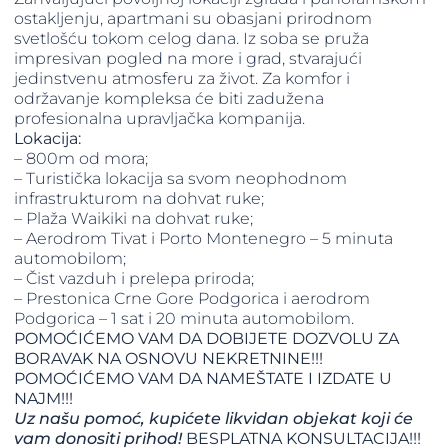
ostakljenju, apartmani su obasjani prirodnom
svetlošću tokom celog dana. Iz soba se pruža
impresivan pogled na more i grad, stvarajući
jedinstvenu atmosferu za život. Za komfor i
održavanje kompleksa će biti zadužena
profesionalna upravljačka kompanija.
Lokacija:
– 800m od mora;
– Turistička lokacija sa svom neophodnom
infrastrukturom na dohvat ruke;
– Plaža Waikiki na dohvat ruke;
– Aerodrom Tivat i Porto Montenegro – 5 minuta
automobilom;
– Čist vazduh i prelepa priroda;
– Prestonica Crne Gore Podgorica i aerodrom
Podgorica – 1 sat i 20 minuta automobilom.
POMOĆIĆEMO VAM DA DOBIJETE DOZVOLU ZA
BORAVAK NA OSNOVU NEKRETNINE!!!
POMOĆIĆEMO VAM DA NAMEŠTATE I IZDATE U
NAJM!!!
Uz našu pomoć, kupićete likvidan objekat koji će
vam donositi prihod!
BESPLATNA KONSULTACIJA!!!