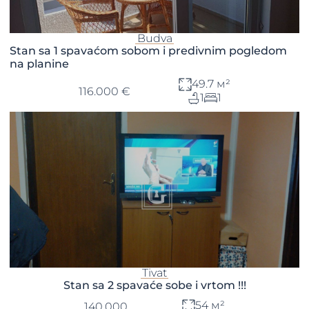
Budva
Stan sa 1 spavaćom sobom i predivnim pogledom
na planine
49.7 м²
116.000 €
1
1
Tivat
Stan sa 2 spavaće sobe i vrtom !!!
54 м²
140.000