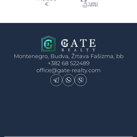
€
2
1
Montenegro, Budva, Žrtava Fašizma, bb
+382 68 522489
office@gate-realty.com