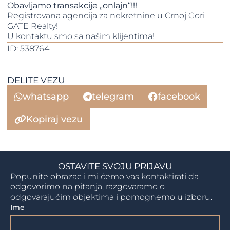
Obavljamo transakcije „onlajn“!!!
Registrovana agencija za nekretnine u Crnoj Gori
GATE Realty!
​​​​​​​U kontaktu smo sa našim klijentima!
ID: 538764
DELITE VEZU
whatsapp
telegram
facebook
Kopiraj vezu
OSTAVITE SVOJU PRIJAVU
Popunite obrazac i mi ćemo vas kontaktirati da
odgovorimo na pitanja, razgovaramo o
odgovarajućim objektima i pomognemo u izboru.
Ime