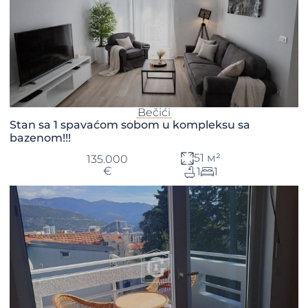
Bečići
Stan sa 1 spavaćom sobom u kompleksu sa
bazenom!!!
51 м²
135.000
€
1
1