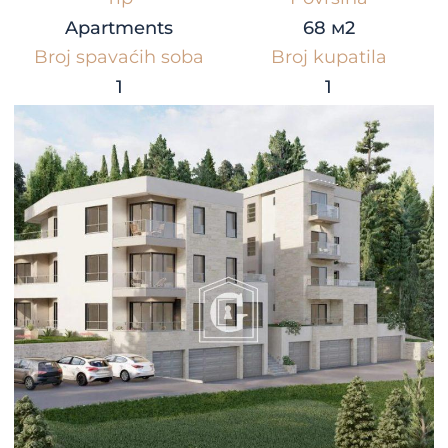
Apartments
68 м2
Broj spavaćih soba
Broj kupatila
1
1