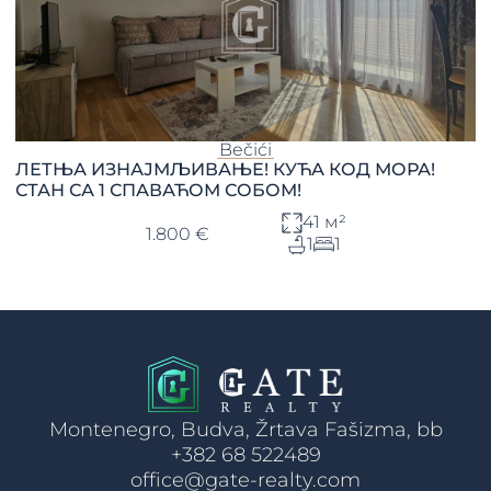
Bečići
ЛЕТЊА ИЗНАЈМЉИВАЊЕ! КУЋА КОД МОРА!
СТАН СА 1 СПАВАЋОМ СОБОМ!
41 м²
1.800 €
1
1
Montenegro, Budva, Žrtava Fašizma, bb
+382 68 522489
office@gate-realty.com