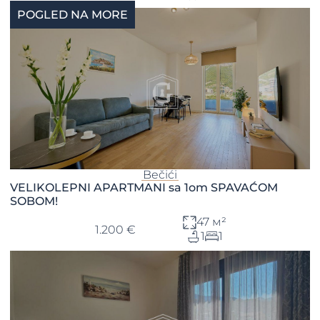
POGLED NA MORE
Bečići
VELIKOLEPNI APARTMANI sa 1om SPAVAĆOM
SOBOM!
47 м²
1.200 €
1
1