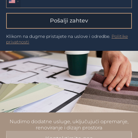
Pošalji zahtev
Klikom na dugme pristajete na uslove i odredbe.
Politike
privatnosti
Nudimo dodatne usluge, uključujući opremanje,
renoviranje i dizajn prostora