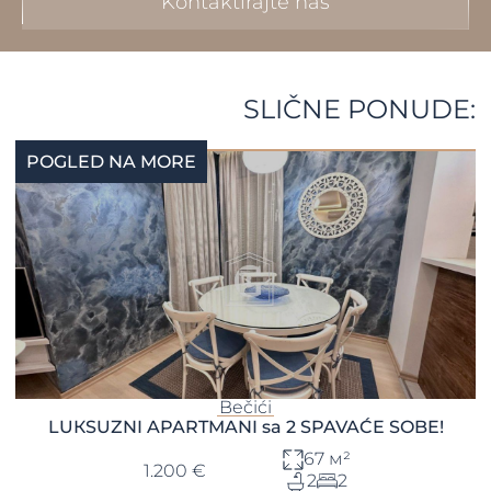
Kontaktirajte nas
SLIČNE PONUDE:
POGLED NA MORE
Bečići
LUКSUZNI APARTMANI sa 2 SPAVAĆE SOBE!
67 м²
1.200 €
2
2