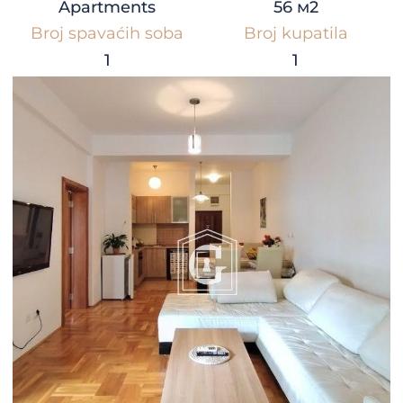
Apartments
56 м2
Broj spavaćih soba
Broj kupatila
1
1