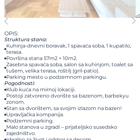
OPIS:
Struktura stana:
Kuhinja-dnevni boravak, 1 spavaća soba, 1 kupatilo,
terasa.
Površina stana 57m2 + 10m2.
Zasebna spavaća soba, salon sa kuhinjom, toalet sa
tušem, velika terasa, roštilj (gril-patio).
Parking mesto u podzemnom parkingu.
Pogodnosti:
Klub kuća na mirnoj lokaciji.
Postoji zatvoreno dvorište sa bazenom, barbekyu
zonom.
Stan sa dvorištem, sa svojim izlazom na bazen!
Upravljačka kompanija.
Podzemni parking.
Malo stanova u zgradi – prijateljsko susedsko
zajedništvo.
Idealno za život i odmor sa decom.