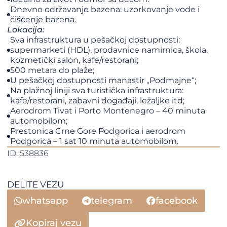
Dnevno održavanje bazena: uzorkovanje vode i
čišćenje bazena.
Lokacija:
Sva infrastruktura u pešačkoj dostupnosti:
supermarketi (HDL), prodavnice namirnica, škola,
kozmetički salon, kafe/restorani;
500 metara do plaže;
U pešačkoj dostupnosti manastir „Podmajne“;
Na plažnoj liniji sva turistička infrastruktura:
kafe/restorani, zabavni događaji, ležaljke itd;
Aerodrom Tivat i Porto Montenegro – 40 minuta
automobilom;
Prestonica Crne Gore Podgorica i aerodrom
Podgorica – 1 sat 10 minuta automobilom.
ID: 538836
DELITE VEZU
whatsapp
telegram
facebook
Kopiraj vezu