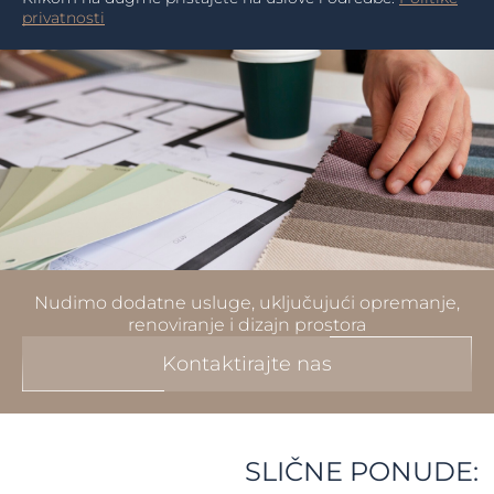
privatnosti
Nudimo dodatne usluge, uključujući opremanje,
renoviranje i dizajn prostora
Kontaktirajte nas
SLIČNE PONUDE: