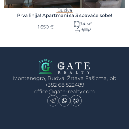
Budva
Prva linija! Apartmani sa 3 spavaće sobe!
94 м²
1.650 €
3
2
Montenegro, Budva, Žrtava Fašizma, bb
+382 68 522489
office@gate-realty.com