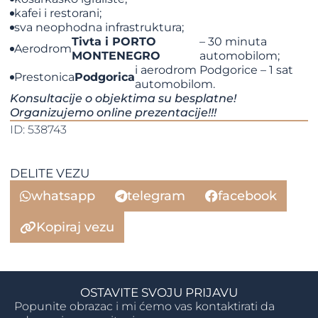
kafei i restorani;
sva neophodna infrastruktura;
Tivta i PORTO
– 30 minuta
Aerodrom
MONTENEGRO
automobilom;
i aerodrom Podgorice – 1 sat
Prestonica
Podgorica
automobilom.
Konsultacije o objektima su besplatne!
Organizujemo online prezentacije!!!
ID: 538743
DELITE VEZU
whatsapp
telegram
facebook
Kopiraj vezu
OSTAVITE SVOJU PRIJAVU
Popunite obrazac i mi ćemo vas kontaktirati da