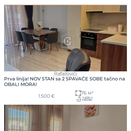
Rafailovići
Prva linija! NOV STAN sa 2 SPAVAĆE SOBE tačno na
OBALI MORA!
76 м²
1.500 €
2
2