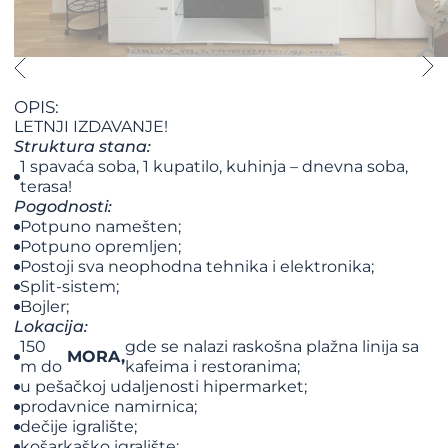
OPIS:
LETNJI IZDAVANJE!
Struktura stana:
1 spavaća soba, 1 kupatilo, kuhinja – dnevna soba,
terasa!
Pogodnosti:
Potpuno namešten;
Potpuno opremljen;
Postoji sva neophodna tehnika i elektronika;
Split-sistem;
Bojler;
Lokacija:
150
gde se nalazi raskošna plažna linija sa
MORA,
m do
kafeima i restoranima;
u pešačkoj udaljenosti hipermarket;
prodavnice namirnica;
dečije igralište;
košarkaško igralište;