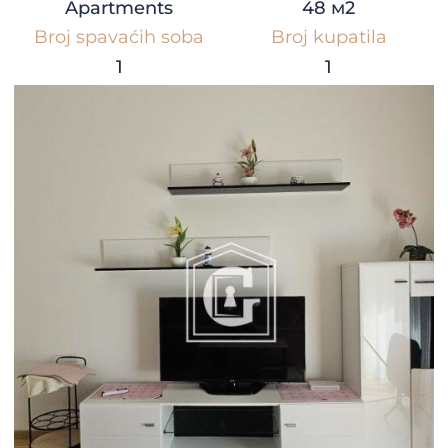
Apartments
48 м2
Broj spavaćih soba
Broj kupatila
1
1