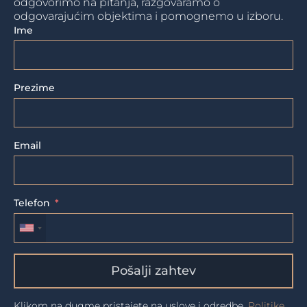
odgovorimo na pitanja, razgovaramo o
odgovarajućim objektima i pomognemo u izboru.
Ime
Prezime
Email
Telefon
Pošalji zahtev
Klikom na dugme pristajete na uslove i odredbe.
Politike