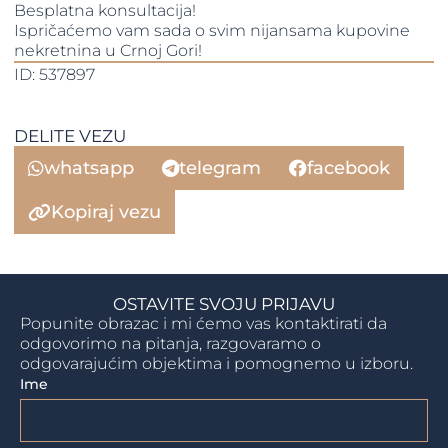
Besplatna konsultacija!
Ispričaćemo vam sada o svim nijansama kupovine
nekretnina u Crnoj Gori!
ID: 537897
DELITE VEZU
whatsapp
telegram
facebook
Kopiraj vezu
OSTAVITE SVOJU PRIJAVU
Popunite obrazac i mi ćemo vas kontaktirati da
odgovorimo na pitanja, razgovaramo o
odgovarajućim objektima i pomognemo u izboru.
Ime