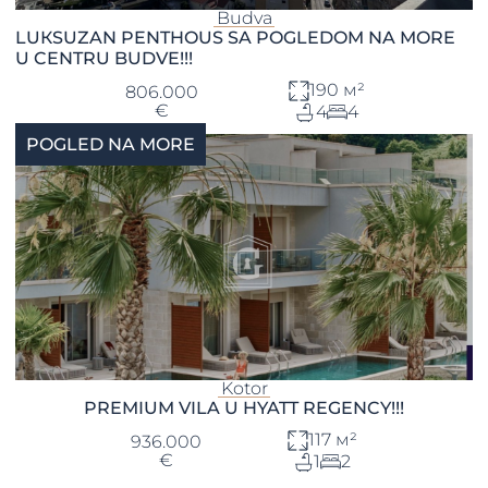
Budva
LUКSUZAN PENTHOUS SA POGLEDOM NA MORE
U CENTRU BUDVE!!!
190 м²
806.000
€
4
4
POGLED NA MORE
Kotor
PREMIUM VILA U HYATT REGENCY!!!
117 м²
936.000
€
1
2