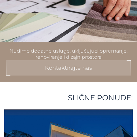
Nudimo dodatne usluge, uključujući opremanje,
renoviranje i dizajn prostora
Kontaktirajte nas
SLIČNE PONUDE: