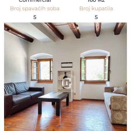
Commercial
160 м2
Broj spavaćih soba
Broj kupatila
5
5