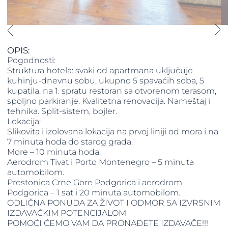
OPIS:
Pogodnosti:
Struktura hotela: svaki od apartmana uključuje
kuhinju-dnevnu sobu, ukupno 5 spavaćih soba, 5
kupatila, na 1. spratu restoran sa otvorenom terasom,
spoljno parkiranje. Kvalitetna renovacija. Nameštaj i
tehnika. Split-sistem, bojler.
Lokacija:
Slikovita i izolovana lokacija na prvoj liniji od mora i na
7 minuta hoda do starog grada.
More – 10 minuta hoda.
Aerodrom Tivat i Porto Montenegro – 5 minuta
automobilom.
Prestonica Crne Gore Podgorica i aerodrom
Podgorica – 1 sat i 20 minuta automobilom.
ODLIČNA PONUDA ZA ŽIVOT I ODMOR SA IZVRSNIM
IZDAVAČKIM POTENCIJALOM
POMOĆI ĆEMO VAM DA PRONAĐETE IZDAVAČE!!!