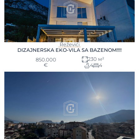
Reževići
DIZAJNERSKA EKO-VILA SA BAZENOM!!!!
230 м²
850.000
€
4
4