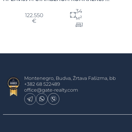
34
122.550
м²
€
1
Montenegro, Budva, Žrtava Fašizma, bb
+382 68 522489
office@gate-realty.com