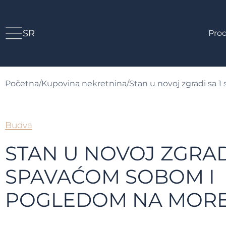
SR
Prod
Početna
/
Kupovina nekretnina
/
Stan u novoj zgradi sa 
Budva
STAN U NOVOJ ZGRADI
SPAVAĆOM SOBOM I
POGLEDOM NA MORE!