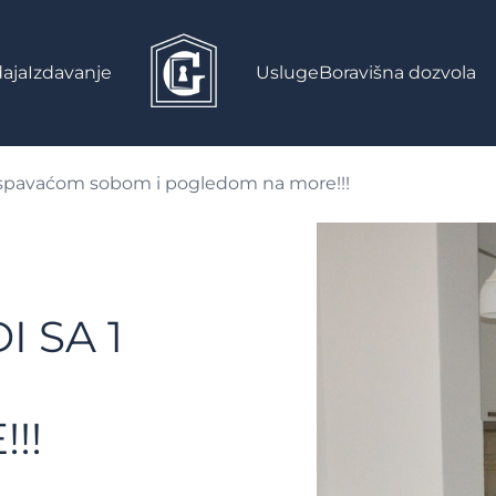
aja
Izdavanje
Usluge
Boravišna dozvola
1 spavaćom sobom i pogledom na more!!!
 SA 1
!!