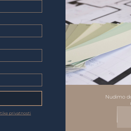
Nudimo do
itike privatnosti