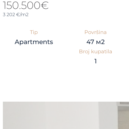
150.500€
3 202 €/m2
Tip
Površina
Apartments
47 м2
Broj kupatila
1