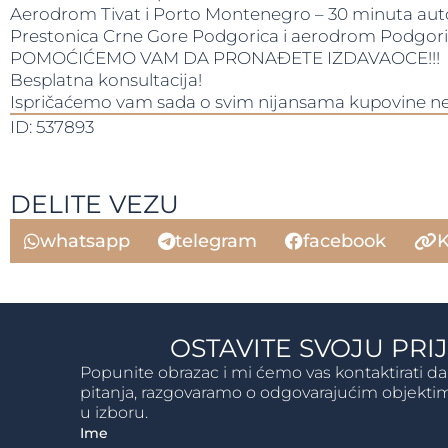
Aerodrom Tivat i Porto Montenegro – 30 minuta au
Prestonica Crne Gore Podgorica i aerodrom Podgori
POMOĆIĆEMO VAM DA PRONAĐETE IZDAVAOCE!!!
Besplatna konsultacija!
Ispričaćemo vam sada o svim nijansama kupovine nek
ID: 537893
DELITE VEZU
whatsapp
telegram
facebook
K
OSTAVITE SVOJU PRI
Popunite obrazac i mi ćemo vas kontaktirati 
pitanja, razgovaramo o odgovarajućim objek
u izboru.
Ime