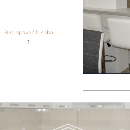
Broj spavaćih soba
1