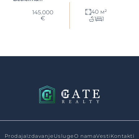
40 м²
145.000
€
1
1
Prodaja
Izdavanje
Usluge
O nama
Vesti
Kontakti