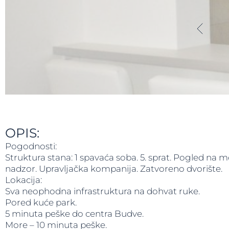
OPIS:
Pogodnosti:
Struktura stana: 1 spavaća soba. 5. sprat. Pogled na 
nadzor. Upravljačka kompanija. Zatvoreno dvorište.
Lokacija:
Sva neophodna infrastruktura na dohvat ruke.
Pored kuće park.
5 minuta peške do centra Budve.
More – 10 minuta peške.