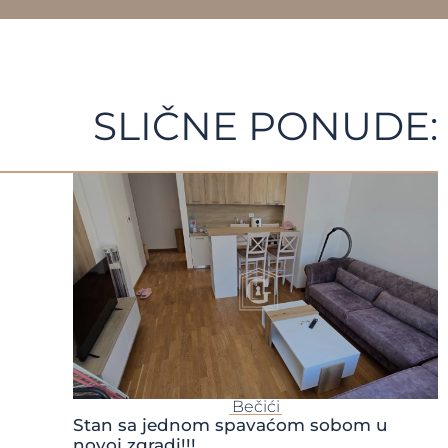
SLIČNE PONUDE:
Bečići
Stan sa jednom spavaćom sobom u
novoj zgradi!!!