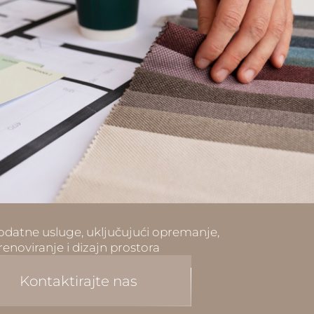
datne usluge, uključujući opremanje,
renoviranje i dizajn prostora
Kontaktirajte nas