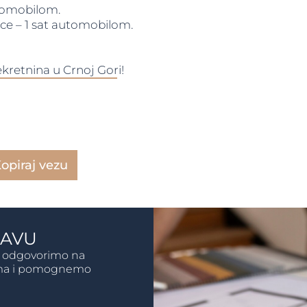
tomobilom.
ce – 1 sat automobilom.
retnina u Crnoj Gori!
opiraj vezu
JAVU
da odgovorimo na
tima i pomognemo