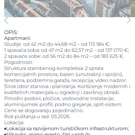
OPIS:
Apartmani:
Studije: od 42 m2 do 44,68 m2 – od 113 184 €;
1 spavaća soba: od 47 m2 do 62,57 m2 – od 137 070 €;
​​​​​​​2 spavaće sobe: od 56 m2 do 84 m2 – od 183 625 €.
Pogodnosti:
Struktura stambenog kompleksa: 2 sprata
komercijalnih prostora, bazen (unutrašnji i spoljni),
teretana, podzemna garaža, recepcija, video nadzor.
Širok izbor stanova i planiranja. Korišćenje modernih i
kvalitetnih materijala u izgradnji i završnoj obradi.
Prirodni podovi, pločice, vodovodne instalacije,
aluminijumski profili, podno grejanje, split-sistem.
Cene se dogovaraju pojedinačno.
Rok puštanja u rad: 05.2026.
Lokacija:
Lokacija sa razvijenom turističkom infrastrukturom;
Slikovito, mirno mesto, čist vazduh;