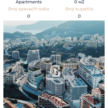
Apartments
0 м2
Broj spavaćih soba
Broj kupatila
0
0