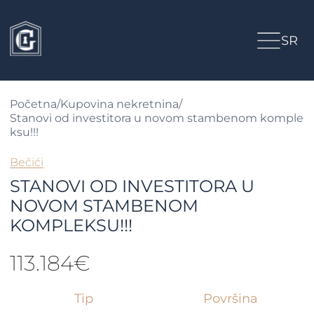
SR
Početna
/
Kupovina nekretnina
/
Stanovi od investitora u novom stambenom komple
ksu!!!
Bečići
STANOVI OD INVESTITORA U
NOVOM STAMBENOM
KOMPLEKSU!!!
113.184€
Tip
Površina