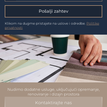
Pošalji zahtev
Klikom na dugme pristajete na uslove i odredbe.
Politike
privatnosti
Nudimo dodatne usluge, uključujući opremanje,
renoviranje i dizajn prostora
Kontaktirajte nas