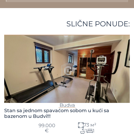
SLIČNE PONUDE:
Budva
Stan sa jednom spavaćom sobom u kući sa
bazenom u Budvi!!!
73 м²
99.000
€
1
1