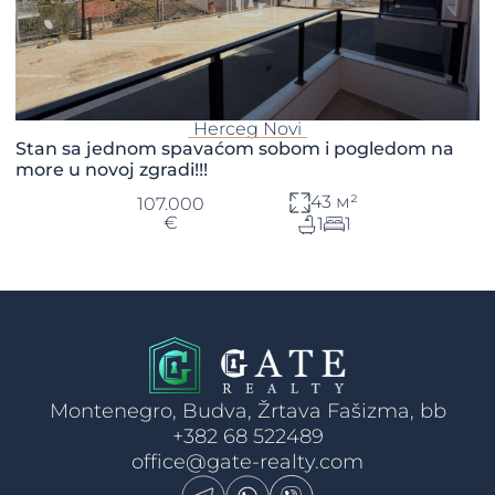
Herceg Novi
Stan sa jednom spavaćom sobom i pogledom na
more u novoj zgradi!!!
43 м²
107.000
€
1
1
Montenegro, Budva, Žrtava Fašizma, bb
+382 68 522489
office@gate-realty.com