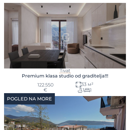
Tivat
Premium klasa studio od graditelja!!!
33 м²
122.550
€
1
1
POGLED NA MORE