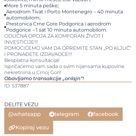
More 5 minuta peške;
Aerodrom Tivat i Porto Montenegro – 40 minuta
automobilom;
Prestonica Crne Gore Podgorica i aerodrom
Podgorice – 1 sat 10 minuta automobilom.
ODLIČNA OPCIJA ZA KOMFORAN ŽIVOT I
INVESTICIJE!!!
POMOĆIĆEMO VAM DA OPREMITE STAN „PO KLJUČ“
I PRONAĐETE IZDAVAOCE!!!
Besplatna konsultacija!
Ispríčaćemo vam sada o svim nijansama kupovine
nekretnina u Crnoj Gori!
Obavljamo transakcije „onlajn“!
ID: 537887
DELITE VEZU
whatsapp
telegram
facebook
Kopiraj vezu