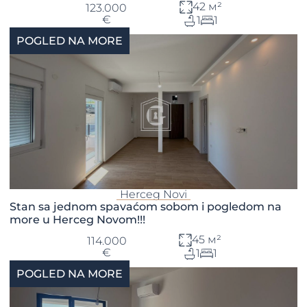
42 м²
123.000
€
1
1
POGLED NA MORE
Herceg Novi
Stan sa jednom spavaćom sobom i pogledom na
more u Herceg Novom!!!
45 м²
114.000
€
1
1
POGLED NA MORE