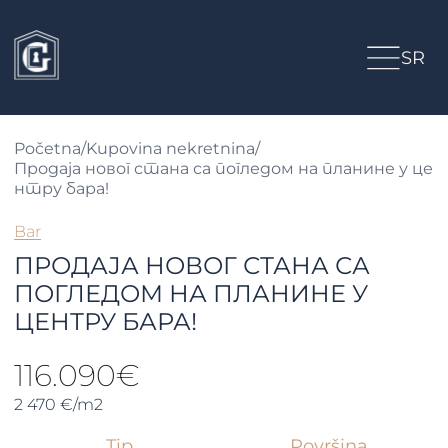
SR
Početna
/
Kupovina nekretnina
/
Продаја новог стана са погледом на планине у це
нтру бара!
Bar
ПРОДАЈА НОВОГ СТАНА СА
ПОГЛЕДОМ НА ПЛАНИНЕ У
ЦЕНТРУ БАРА!
116.090€
2 470 €/m2
Tip
Površina