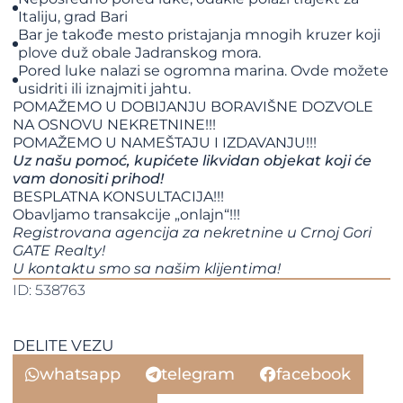
Italiju, grad Bari
Bar je takođe mesto pristajanja mnogih kruzer koji
plove duž obale Jadranskog mora.
Pored luke nalazi se ogromna marina. Ovde možete
usidriti ili iznajmiti jahtu.
POMAŽEMO U DOBIJANJU BORAVIŠNE DOZVOLE
NA OSNOVU NEKRETNINE!!!
POMAŽEMO U NAMEŠTAJU I IZDAVANJU!!!
Uz našu pomoć, kupićete likvidan objekat koji će
vam donositi prihod!
BESPLATNA KONSULTACIJA!!!
Obavljamo transakcije „onlajn“!!!
Registrovana agencija za nekretnine u Crnoj Gori
GATE Realty!
U kontaktu smo sa našim klijentima!
ID: 538763
DELITE VEZU
whatsapp
telegram
facebook