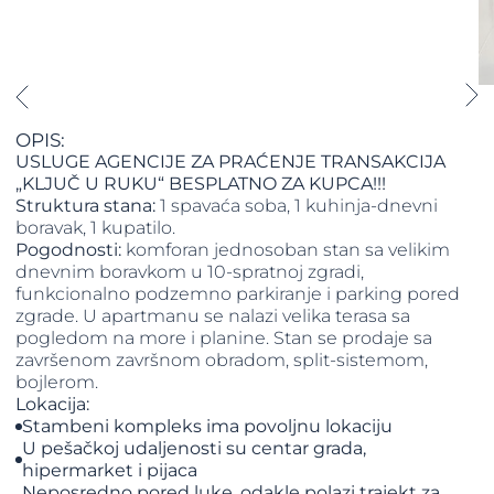
OPIS:
USLUGE AGENCIJE ZA PRAĆENJE TRANSAKCIJA
„KLJUČ U RUKU“ BESPLATNO ZA KUPCA!!!
Struktura stana:
1 spavaća soba, 1 kuhinja-dnevni
boravak, 1 kupatilo.
Pogodnosti:
komforan jednosoban stan sa velikim
dnevnim boravkom u 10-spratnoj zgradi,
funkcionalno podzemno parkiranje i parking pored
zgrade. U apartmanu se nalazi velika terasa sa
pogledom na more i planine. Stan se prodaje sa
završenom završnom obradom, split-sistemom,
bojlerom.
Lokacija:
Stambeni kompleks ima povoljnu lokaciju
U pešačkoj udaljenosti su centar grada,
hipermarket i pijaca
Neposredno pored luke, odakle polazi trajekt za