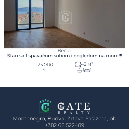
Bečići
Stan sa 1 spavaćom sobom i pogledom na more!!!
42 м²
123.000
€
1
1
Montenegro, Budva, Žrtava Fašizma, bb
+382 68 522489