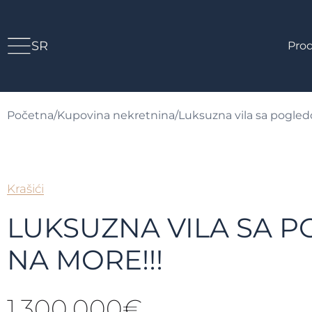
SR
Prod
Početna
/
Kupovina nekretnina
/
Luksuzna vila sa pogled
Krašići
LUKSUZNA VILA SA 
NA MORE!!!
1.300.000€