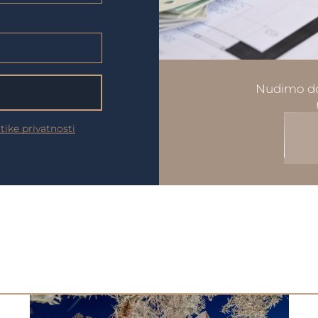
Nudimo do
itike privatnosti