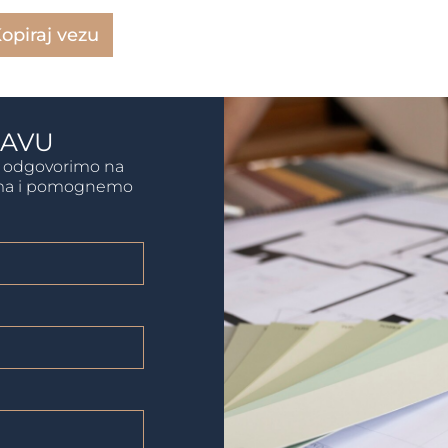
opiraj vezu
JAVU
da odgovorimo na
tima i pomognemo