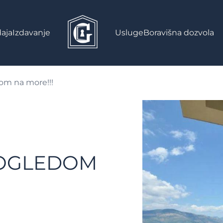
aja
Izdavanje
Usluge
Boravišna dozvola
om na more!!!
POGLEDOM