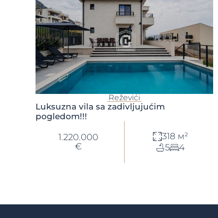
Reževići
Luksuzna vila sa zadivljujućim
pogledom!!!
318 м²
1.220.000
€
5
4