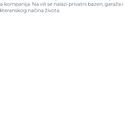
ompanija. Na vili se nalazi privatni bazen, garaža i
iteranskog načina života.