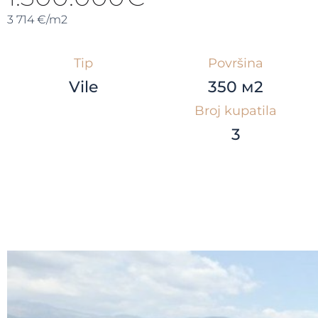
3 714 €/m2
Tip
Površina
Vile
350 м2
Broj kupatila
3