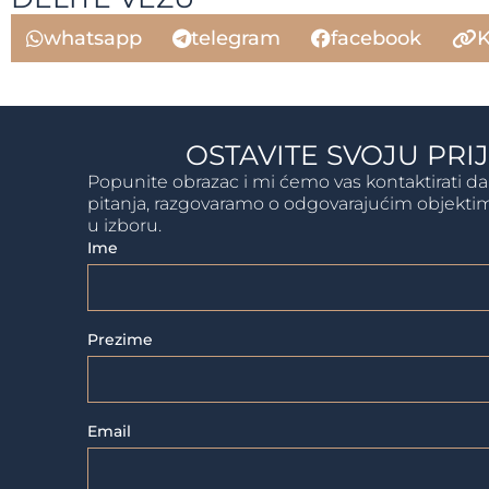
whatsapp
telegram
facebook
K
OSTAVITE SVOJU PRI
Popunite obrazac i mi ćemo vas kontaktirati 
pitanja, razgovaramo o odgovarajućim objek
u izboru.
Ime
Prezime
Email