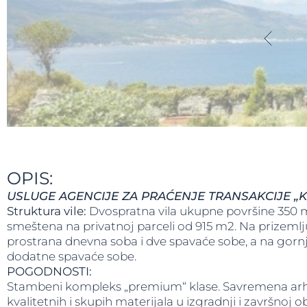
OPIS:
USLUGE AGENCIJE ZA PRAĆENJE TRANSAKCIJE „K
Struktura vile:
Dvospratna vila ukupne površine 350 
smeštena na privatnoj parceli od 915 m2. Na prizemlju
prostrana dnevna soba i dve spavaće sobe, a na gorn
dodatne spavaće sobe.
POGODNOSTI:
Stambeni kompleks „premium“ klase. Savremena arhi
kvalitetnih i skupih materijala u izgradnji i završnoj 