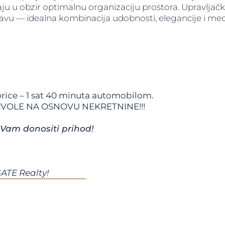
u obzir optimalnu organizaciju prostora. Upravljačka k
vu — idealna kombinacija udobnosti, elegancije i med
ice – 1 sat 40 minuta automobilom.
VOLE NA OSNOVU NEKRETNINE!!!
 Vam donositi prihod!
GATE Realty!