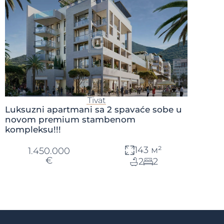
Tivat
Luksuzni apartmani sa 2 spavaće sobe u
novom premium stambenom
kompleksu!!!
143 м²
1.450.000
€
2
2