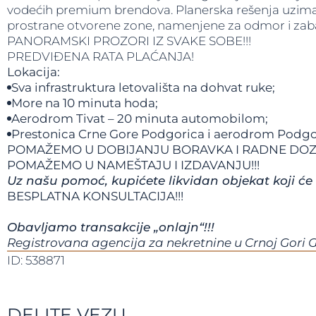
vodećih premium brendova. Planerska rešenja uzimaju 
prostrane otvorene zone, namenjene za odmor i zaba
PANORAMSKI PROZORI IZ SVAKE SOBE!!!
PREDVIĐENA RATA PLAĆANJA!
Lokacija:
Sva infrastruktura letovališta na dohvat ruke;
More na 10 minuta hoda;
Aerodrom Tivat – 20 minuta automobilom;
Prestonica Crne Gore Podgorica i aerodrom Podgor
POMAŽEMO U DOBIJANJU BORAVKA I RADNE DOZ
POMAŽEMO U NAMEŠTAJU I IZDAVANJU!!!
Uz našu pomoć, kupićete likvidan objekat koji će
BESPLATNA KONSULTACIJA!!!
Obavljamo transakcije „onlajn“!!!
Registrovana agencija za nekretnine u Crnoj Gori 
ID: 538871
DELITE VEZU