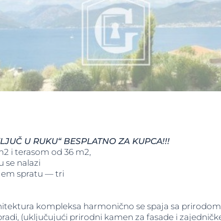
LJUČ U RUKU“ BESPLATNO ZA KUPCA!!!
m2 i terasom od 36 m2,
 se nalazi
jem spratu — tri
tektura kompleksa harmonično se spaja sa prirodom. 
obradi, (uključujući prirodni kamen za fasade i zajednič