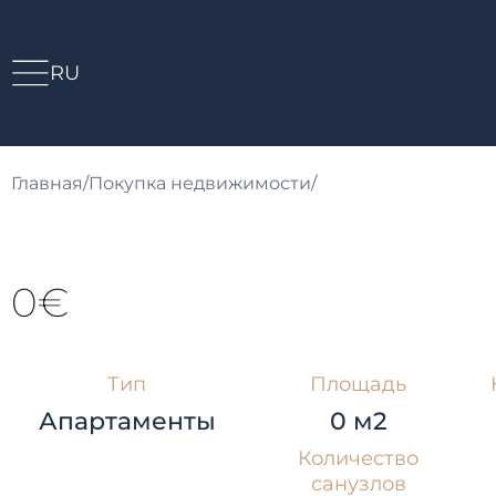
RU
Главная
/
Покупка недвижимости
/
0€
Тип
Площадь
Апартаменты
0 м2
Количество
санузлов