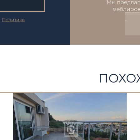
Мы предлаг
меблиров
и
Политики
ПОХО