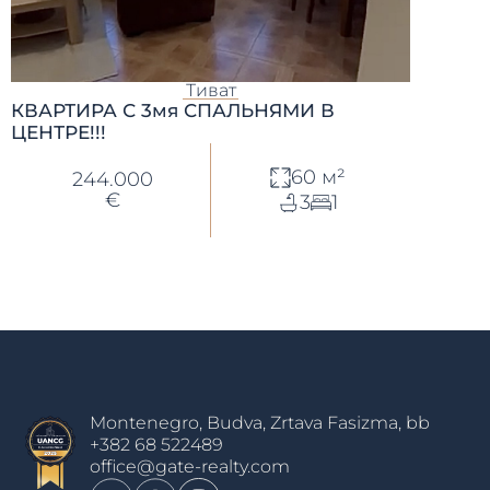
Тиват
КВАРТИРА С 3мя СПАЛЬНЯМИ В
ЦЕНТРЕ!!!
60 м²
244.000
€
3
1
Montenegro, Budva, Zrtava Fasizma, bb
+382 68 522489
office@gate-realty.com