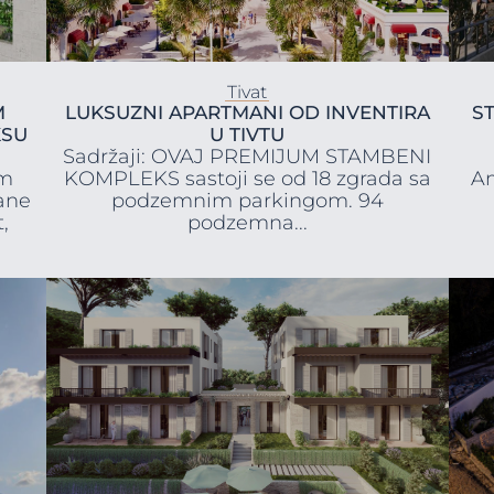
Tivat
M
LUKSUZNI APARTMANI OD INVENTIRA
S
KSU
U TIVTU
Sadržaji: OVAJ PREMIJUM STAMBENI
im
KOMPLEKS sastoji se od 18 zgrada sa
Am
ane
podzemnim parkingom. 94
,
podzemna...