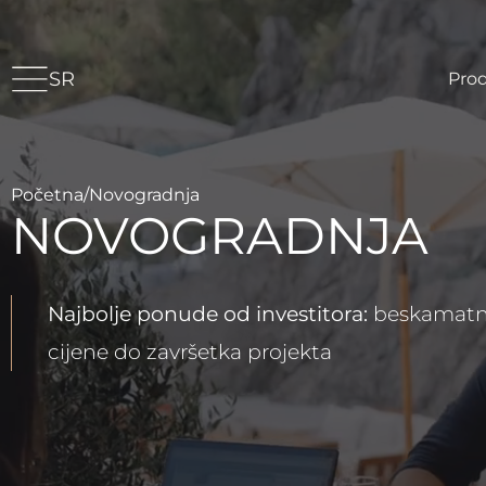
SR
Prod
Početna
/
Novogradnja
NOVOGRADNJA
Najbolje ponude od investitora:
beskamatna 
cijene do završetka projekta