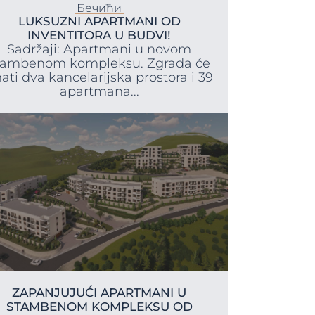
Бечићи
LUKSUZNI APARTMANI OD
INVENTITORA U BUDVI!
Sadržaji: Apartmani u novom
tambenom kompleksu. Zgrada će
ati dva kancelarijska prostora i 39
apartmana...
ZAPANJUJUĆI APARTMANI U
STAMBENOM KOMPLEKSU OD