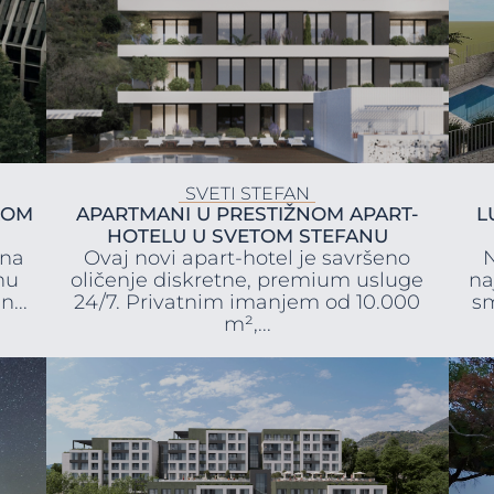
SVETI STEFAN
KOM
APARTMANI U PRESTIŽNOM APART-
L
HOTELU U SVETOM STEFANU
 na
Ovaj novi apart-hotel je savršeno
N
nu
oličenje diskretne, premium usluge
na
...
24/7. Privatnim imanjem od 10.000
sm
m²,...