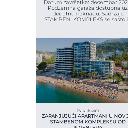
Datum završetka: decembar 202
Podzemna garaža dostupna uz
dodatnu naknadu. Sadržaji:
STAMBENI KOMPLEKS se sastoji.
Rafailovići
ZAPANJUJUĆI APARTMANI U NOV
STAMBENOM KOMPLEKSU OD
INVENTERA