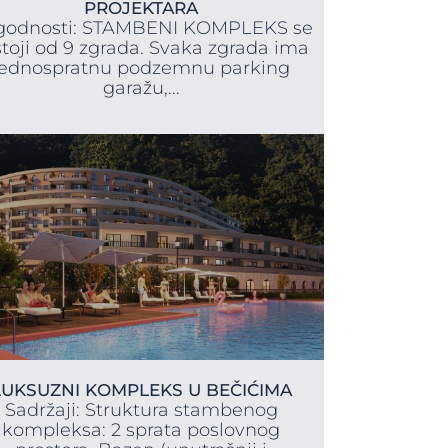
PROJEKTARA
godnosti: STAMBENI KOMPLEKS se
stoji od 9 zgrada. Svaka zgrada ima
jednospratnu podzemnu parking
garažu,...
LUKSUZNI KOMPLEKS U BEČIĆIMA
Sadržaji: Struktura stambenog
kompleksa: 2 sprata poslovnog