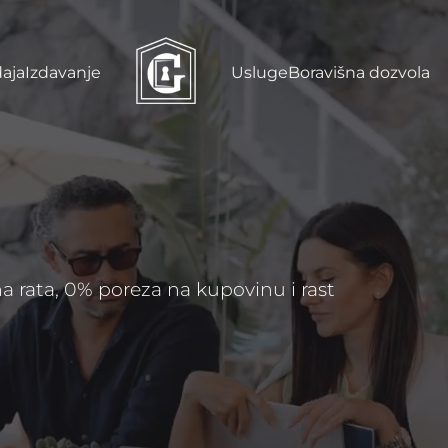
aja
Izdavanje
Usluge
Boravišna dozvola
rata, 0% poreza na kupovinu i rast