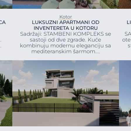
Kotor
CA
LUKSUZNI APARTMANI OD
L
INVENTERETA U KOTORU
a
Sadržaji: STAMBENI KOMPLEKS se
SA
.
sastoji od dve zgrade. Kuće
ote
.
kombinuju modernu eleganciju sa
s
mediteranskim šarmom....