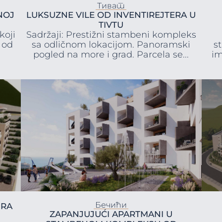
Тиват
NOJ
LUKSUZNE VILE OD INVENTIREJTERA U
TIVTU
koji
Sadržaji: Prestižni stambeni kompleks
 od
sa odličnom lokacijom. Panoramski
s
pogled na more i grad. Parcela se...
im
Бечићи
IRA
ZAPANJUJUĆI APARTMANI U