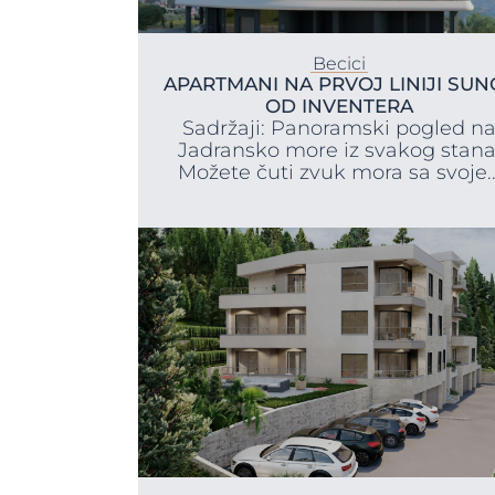
Becici
APARTMANI NA PRVOJ LINIJI SUN
OD INVENTERA
Sadržaji: Panoramski pogled n
Jadransko more iz svakog stana
Možete čuti zvuk mora sa svoje..