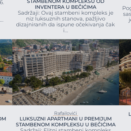
STAMBENOM KOMPLEKSU OD
6.
INVENTERA U BEČIĆIMA
Po
Sadržaji: Ovaj stambeni kompleks je
sa
niz luksuznih stanova, pažljivo
..
dizajniranih da ispune očekivanja čak
i...
Rafailovići
OM
LUKSUZNI APARTMANI U PREMIJUM
STAMBENOM KOMPLEKSU U BEČIĆIMA
Sadržaji: Elitni stambeni kompleks