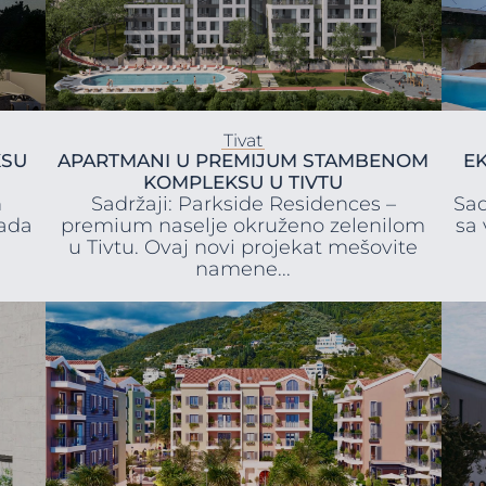
Tivat
KSU
APARTMANI U PREMIJUM STAMBENOM
E
KOMPLEKSU U TIVTU
n
Sadržaji: Parkside Residences –
Sad
rada
premium naselje okruženo zelenilom
sa
u Tivtu. Ovaj novi projekat mešovite
namene...