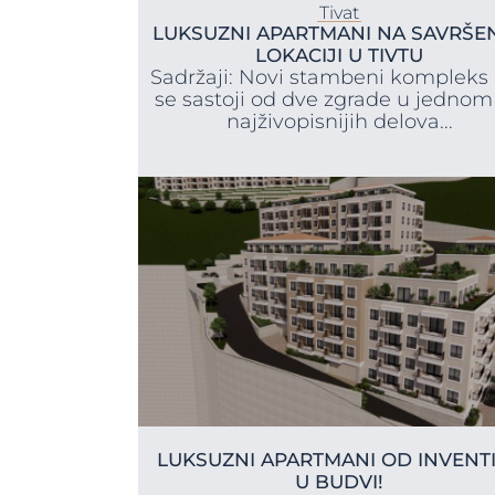
Tivat
LUKSUZNI APARTMANI NA SAVRŠE
LOKACIJI U TIVTU
Sadržaji: Novi stambeni kompleks 
se sastoji od dve zgrade u jednom
najživopisnijih delova...
LUKSUZNI APARTMANI OD INVENT
U BUDVI!