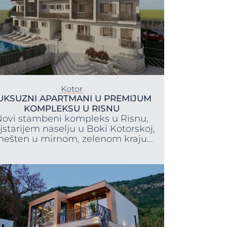
Kotor
UKSUZNI APARTMANI U PREMIJUM
KOMPLEKSU U RISNU
ovi stambeni kompleks u Risnu,
jstarijem naselju u Boki Kotorskoj,
ešten u mirnom, zelenom kraju...