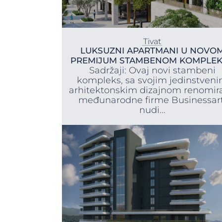
Tivat
LUKSUZNI APARTMANI U NOVO
PREMIJUM STAMBENOM KOMPLE
Sadržaji: Ovaj novi stambeni
kompleks, sa svojim jedinstven
arhitektonskim dizajnom renomir
međunarodne firme Businessart
nudi...