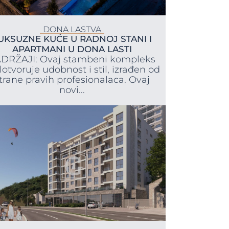
DONA LASTVA
UKSUZNE KUĆE U RADNOJ STANI I
APARTMANI U DONA LASTI
DRŽAJI: Ovaj stambeni kompleks
lotvoruje udobnost i stil, izrađen od
trane pravih profesionalaca. Ovaj
novi...