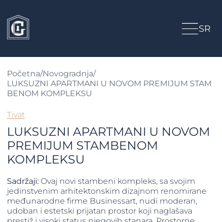
SR
Početna
/
Novogradnja
/
LUKSUZNI APARTMANI U NOVOM PREMIJUM STAM
BENOM KOMPLEKSU
Tivat
LUKSUZNI APARTMANI U NOVOM
PREMIJUM STAMBENOM
KOMPLEKSU
Sadržaji:
Ovaj novi stambeni kompleks, sa svojim
jedinstvenim arhitektonskim dizajnom renomirane
međunarodne firme Businessart, nudi moderan,
udoban i estetski prijatan prostor koji naglašava
prestiž i visoki status njegovih stanara. Prostorne