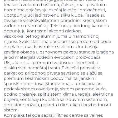
terase sa zelenim baštama, đakuzijima i privatnim
bazenima pojačavaju osećaj lakoće i prozračnosti,
upotpunjujući jedinstvenu sliku kluba. Fasade su
završene visokokvalitetnim prirodnim krečnjakom
vađenim u Nemačkoj. Teksturu prirodnog kamena
dopunjuju kontrastni akcenti glatkog,
visokokvalitetnog aluminijuma u ​​harmoničnoj
nijansi. Svaki stan ima panoramske prozore od poda
do plafona sa dvostrukim staklom. Unutrašnja
završna obrada u osnovnom paketu stanova izrađena
je od materijala vodećih evropskih proizvođača.
Uključeni su i premium vodovodni elementi i
ekskluzivni nameštaj i vrata. Ekološki prihvatljivi
parket od prirodnog drveta savršeno se slažu sa
premium keramičkim podovima italijanskih i
španskih brendova. Stanovi imaju funkcionalan,
podesiv sistem osvetljenja, sistem pametne kuće,
podno grejanje, split sistem klima uređaja, električne
bojlere, ventilaciju kupatila sa izduvnim sistemom,
detektore požara, pokreta i dima, kao i bezbednosni
sistem.
Kompleks takođe sadrži: Fitnes centre sa velnes