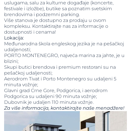
uslugama, salu za kulturne događaje (koncerte,
festivale i izložbe), butike sa poznatim svetskim
brendovima i podzemni parking.
Više stanova je dostupno za prodaju u ovom
kompleksu. Kontaktirajte nas za informacije o
dostupnosti i cenama!
Lokacija:
Međunarodna škola engleskog jezika je na pešačkoj
udaljenosti;
PORTO MONTENEGRO, najveća marina za jahte, je u
blizini;
Skupi butici brendova i premium restorani su na
pešačkoj udaljenosti;
Aerodrom Tivat i Porto Montenegro su udaljeni 5
minuta vožnje;
Glavni grad Crne Gore, Podgorica, i aerodrom
Podgorica su udaljeni 90 minuta vožnje;
Dubovnik je udaljen 110 minuta vožnje.
Za više informacija, kontaktirajte naše menadžere!