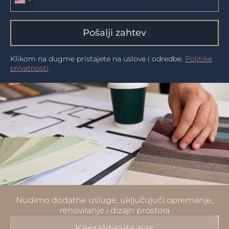
Pošalji zahtev
Klikom na dugme pristajete na uslove i odredbe.
Politike
privatnosti
Nudimo dodatne usluge, uključujući opremanje,
renoviranje i dizajn prostora
Kontaktirajte nas