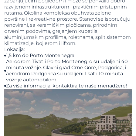
zapanjujućim pogledom i može se pohvaliti dobro
razvijenom infrastrukturom i praktičnim pristupnim
rutama. Okolina kompleksa obuhvata zelene
površine i rekreativne prostore. Stanovi se isporučuju
renovirani, sa keramičkim pločicama, prirodnim
drvenim podovima, grejanjem kupatila,
aluminijumskim profilima, roletnama, split sistemom
klimatizacije, bojlerom i liftom.
Lokacija:
1,5 km do Porto Montenegra.
Aerodrom Tivat i Porto Montenegro su udaljeni 40
minuta vožnje. Glavni grad Crne Gore, Podgorica, i
aerodrom Podgorica su udaljeni 1 sat i 10 minuta
vožnje automobilom.
Za više informacija, kontaktirajte naše menadžere!