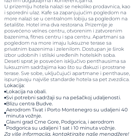
raznim događajima i konferencijama.
U prizemlju hotela nalazi se nekoliko prodavnica, kao
i sporedni ulaz. Kafe sa zapanjujućim pogledom na
more nalazi se u centralnom lobiju sa pogledom na
šetalište. Hotel ima dva restorana. Prizemlje je
posvećeno velnes centru, otvorenim i zatvorenim
bazenima, fitnes centru i spa centru. Apartmani sa
pogledom na more imaju luksuzne terase sa
privatnim bazenima i zelenilom. Dostupan je širok
izbor udobnih i stilski uređenih hotelskih soba.
Deseti sprat je posvećen isključivo penthausima sa
luksuznim sadržajima kao što su đakuzi i prostrane
terase. Sve sobe, uključujući apartmane i penthause,
ispunjavaju najviše standarde hotela sa pet zvezdica.
Lokacija:
Lokacija na obali.
Svi potrebni sadržaji su na pešačkoj udaljenosti.
Blizu centra Budve.
Aerodrom Tivat i Porto Montenegro su udaljeni 40
minuta vožnje.
Glavni grad Crne Gore, Podgorica, i aerodrom
Podgorica su udaljeni 1 sat i 10 minuta vožnje.
Za više informacija, kontaktirajte naše menadžere!