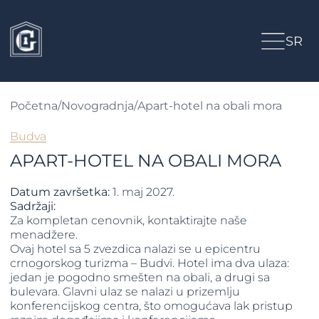
SR
Početna
/
Novogradnja
/
Apart-hotel na obali mora
Budva
APART-HOTEL NA OBALI MORA
Datum završetka:
1. maj 2027.
Sadržaji:
Za kompletan cenovnik, kontaktirajte naše
menadžere.
Ovaj hotel sa 5 zvezdica nalazi se u epicentru
crnogorskog turizma – Budvi. Hotel ima dva ulaza:
jedan je pogodno smešten na obali, a drugi sa
bulevara. Glavni ulaz se nalazi u prizemlju
konferencijskog centra, što omogućava lak pristup