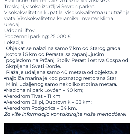
Električne roletne. Čvrsta ulazna vrata klase A.
Troslojni, visoko izdržljivi Ševron parket.
Visokokvalitetna kupatila. Visokokvalitetna unutrašnja
vrata. Visokokvalitetna keramika. Inverter klima
uređaj.
Udobni liftovi.
Podzemni parking: 25.000 €.
Lokacija:
Objekat se nalazi na samo 7 km od Starog grada
Kotora i 5 km od Perasta, sa zapanjujućim
pogledom na Prčanj, Stoliv, Perast i ostrva Gospa od
Škrpljena i Sveti Đorđe.
Plaža je udaljena samo 40 metara od objekta, a
najbliža marina je kod poznatog restorana Stari
Mlini, udaljenog samo nekoliko stotina metara.
Nacionalni park Lovćen – 40 km;
Aerodrom Tivat – 11 km;
Aerodrom Čilipi, Dubrovnik – 68 km;
Aerodrom Podgorica – 84 km.
Za više informacija kontaktirajte naše menadžere!