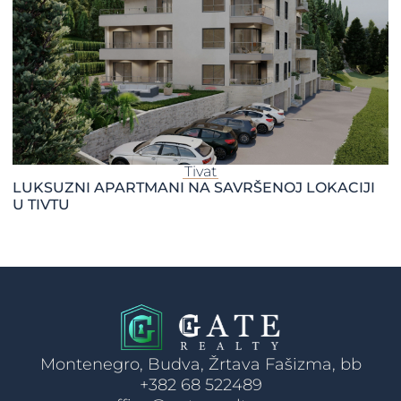
Tivat
LUKSUZNI APARTMANI NA SAVRŠENOJ LOKACIJI
U TIVTU
Montenegro, Budva, Žrtava Fašizma, bb
+382 68 522489