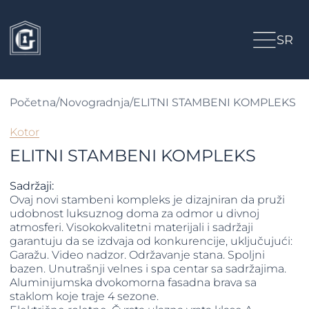
SR
Početna
/
Novogradnja
/
ELITNI STAMBENI KOMPLEKS
Kotor
ELITNI STAMBENI KOMPLEKS
Sadržaji:
Ovaj novi stambeni kompleks je dizajniran da pruži
udobnost luksuznog doma za odmor u divnoj
atmosferi. Visokokvalitetni materijali i sadržaji
garantuju da se izdvaja od konkurencije, uključujući:
Garažu. Video nadzor. Održavanje stana. Spoljni
bazen. Unutrašnji velnes i spa centar sa sadržajima.
Aluminijumska dvokomorna fasadna brava sa
staklom koje traje 4 sezone.