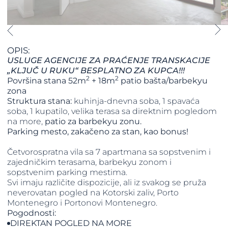
OPIS:
USLUGE AGENCIJE ZA PRAĆENJE TRANSKACIJE
„KLJUČ U RUKU“ BESPLATNO ZA KUPCA!!!
2
2
Površina stana 52m
+ 18m
patio bašta/barbekyu
zona
Struktura stana:
kuhinja-dnevna soba, 1 spavaća
soba, 1 kupatilo, velika terasa sa direktnim pogledom
na more,
patio za barbekyu zonu.
​​​​​​​Parking mesto, zakačeno za stan, kao bonus!
Četvorospratna vila sa 7 apartmana sa sopstvenim i
zajedničkim terasama, barbekyu zonom i
sopstvenim parking mestima.
Svi imaju različite dispozicije, ali iz svakog se pruža
neverovatan pogled na Kotorski zaliv, Porto
Montenegro i Portonovi Montenegro.
Pogodnosti:
DIREKTAN POGLED NA MORE