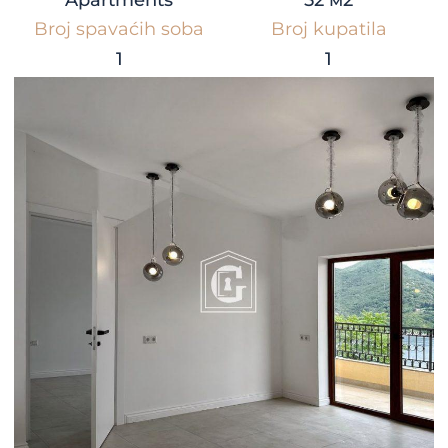
Apartments
52 м2
Broj spavaćih soba
Broj kupatila
1
1