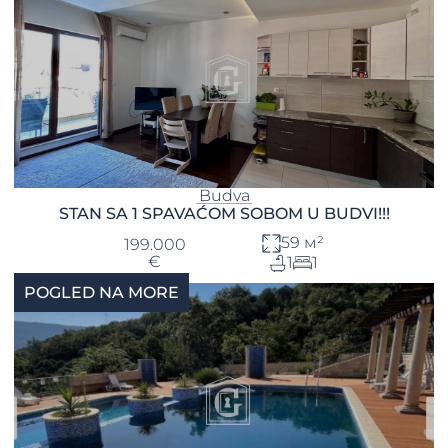
Budva
STAN SA 1 SPAVAĆOM SOBOM U BUDVI!!!
59 м²
199.000
€
1
1
POGLED NA MORE