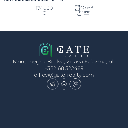
40 м²
174.000
€
1
1
Montenegro, Budva, Žrtava Fašizma, bb
+382 68 522489
office@gate-realty.com