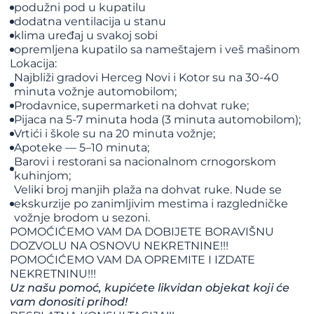
podužni pod u kupatilu
dodatna ventilacija u stanu
klima uređaj u svakoj sobi
opremljena kupatilo sa nameštajem i veš mašinom
Lokacija:
Najbliži gradovi Herceg Novi i Kotor su na 30-40
minuta vožnje automobilom;
Prodavnice, supermarketi na dohvat ruke;
Pijaca na 5-7 minuta hoda (3 minuta automobilom);
Vrtići i škole su na 20 minuta vožnje;
Apoteke — 5–10 minuta;
Barovi i restorani sa nacionalnom crnogorskom
kuhinjom;
Veliki broj manjih plaža na dohvat ruke. Nude se
ekskurzije po zanimljivim mestima i razgledničke
vožnje brodom u sezoni.
POMOĆIĆEMO VAM DA DOBIJETE BORAVIŠNU
DOZVOLU NA OSNOVU NEKRETNINE!!!
​​​​​​​POMOĆIĆEMO VAM DA OPREMITE I IZDATE
NEKRETNINU!!!
Uz našu pomoć, kupićete likvidan objekat koji će
vam donositi prihod!