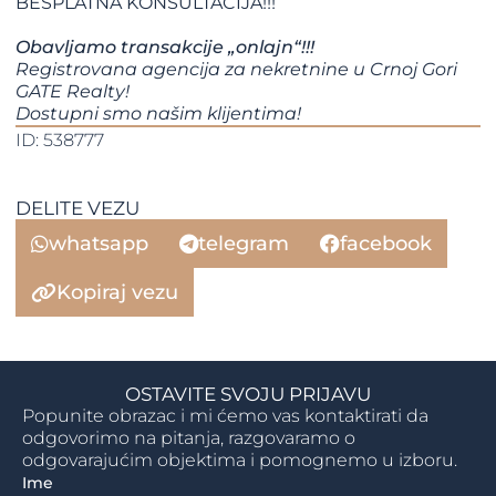
BESPLATNA KONSULTACIJA!!!
Obavljamo transakcije „onlajn“!!!
Registrovana agencija za nekretnine u Crnoj Gori
GATE Realty!
​​​​​​​Dostupni smo našim klijentima!​​​​​​​​​​​​​​
ID: 538777
DELITE VEZU
whatsapp
telegram
facebook
Kopiraj vezu
OSTAVITE SVOJU PRIJAVU
Popunite obrazac i mi ćemo vas kontaktirati da
odgovorimo na pitanja, razgovaramo o
odgovarajućim objektima i pomognemo u izboru.
Ime