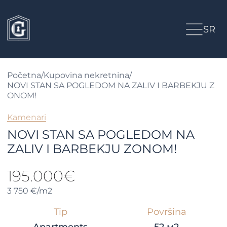
SR
Početna
/
Kupovina nekretnina
/
NOVI STAN SA POGLEDOM NA ZALIV I BARBEKJU Z
ONOM!
Kamenari
NOVI STAN SA POGLEDOM NA
ZALIV I BARBEKJU ZONOM!
195.000€
3 750 €/m2
Tip
Površina