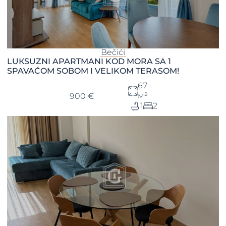
Bečići
LUКSUZNI APARTMANI KOD MORA SA 1
SPAVAĆOM SOBOM I VELIKOM TERASOM!
67
м²
900 €
1
2