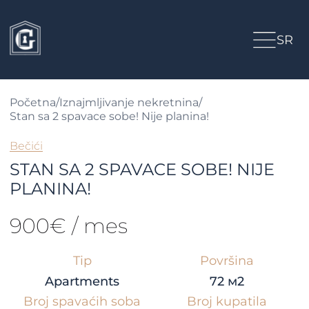
SR
Početna
/
Iznajmljivanje nekretnina
/
Stan sa 2 spavace sobe! Nije planina!
Bečići
STAN SA 2 SPAVACE SOBE! NIJE
PLANINA!
900€ / mes
Tip
Površina
Apartments
72 м2
Broj spavaćih soba
Broj kupatila