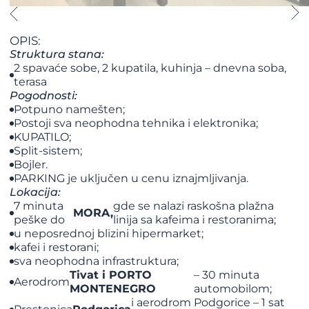
OPIS:
Struktura stana:
2 spavaće sobe, 2 kupatila, kuhinja – dnevna soba,
terasa
Pogodnosti:
Potpuno namešten;
Postoji sva neophodna tehnika i elektronika;
KUPATILO;
Split-sistem;
Bojler.
PARKING je uključen u cenu iznajmljivanja.
Lokacija:
7 minuta
gde se nalazi raskošna plažna
MORA,
peške do
linija sa kafeima i restoranima;
u neposrednoj blizini hipermarket;
kafei i restorani;
sva neophodna infrastruktura;
Tivat i PORTO
– 30 minuta
Aerodrom
MONTENEGRO
automobilom;
i aerodrom Podgorice – 1 sat