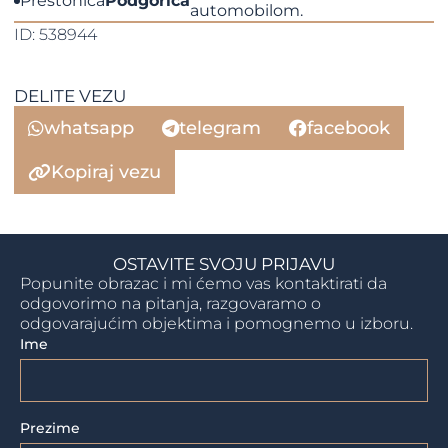
Prestonica
Podgorica
automobilom.
ID: 538944
DELITE VEZU
whatsapp
telegram
facebook
Kopiraj vezu
OSTAVITE SVOJU PRIJAVU
Popunite obrazac i mi ćemo vas kontaktirati da
odgovorimo na pitanja, razgovaramo o
odgovarajućim objektima i pomognemo u izboru.
Ime
Prezime