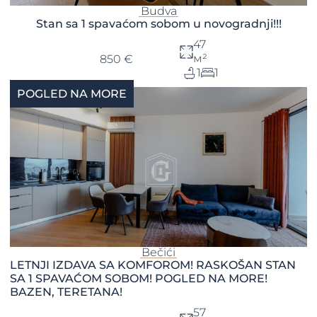
Budva
Stan sa 1 spavaćom sobom u novogradnji!!!
47
м²
850 €
1
1
POGLED NA MORE
Bečići
LETNJI IZDAVA SA KOMFOROM! RASKOŠAN STAN
SA 1 SPAVAĆOM SOBOM! POGLED NA MORE!
BAZEN, TERETANA!
57