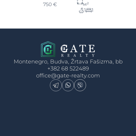
м²
750 €
1
1
Montenegro, Budva, Žrtava Fašizma, bb
+382 68 522489
office@gate-realty.com