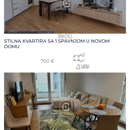
Bečići
STILNA KVARTIRA SA 1 SPAVNJOM U NOVOM
DOMU
43
м²
700 €
1
1