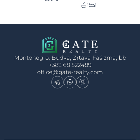
1
1
Montenegro, Budva, Žrtava Fašizma, bb
+382 68 522489
office@gate-realty.com