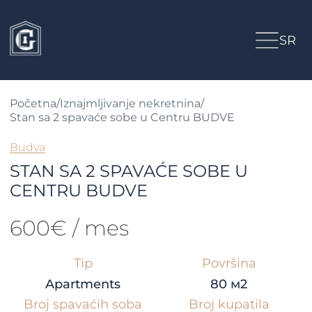
SR
Početna
/
Iznajmljivanje nekretnina
/
Stan sa 2 spavaće sobe u Centru BUDVE
Budva
STAN SA 2 SPAVAĆE SOBE U
CENTRU BUDVE
600€ / mes
Tip
Površina
Apartments
80 м2
Broj spavaćih soba
Broj kupatila