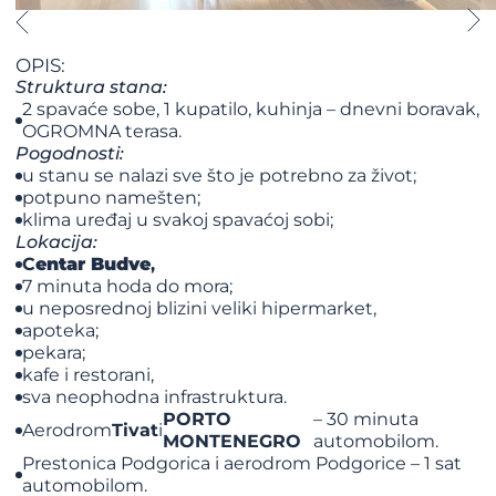
OPIS:
Struktura stana:
2 spavaće sobe, 1 kupatilo, kuhinja – dnevni boravak,
OGROMNA terasa.
Pogodnosti:
u stanu se nalazi sve što je potrebno za život;
potpuno namešten;
klima uređaj u svakoj spavaćoj sobi;
Lokacija:
C
entar Budve
,
7 minuta hoda do mora;
u neposrednoj blizini veliki hipermarket,
apoteka;
pekara;
kafe i restorani,
sva neophodna infrastruktura.
PORTO
– 30 minuta
Aerodrom
Tivat
i
MONTENEGRO
automobilom.
Prestonica Podgorica i aerodrom Podgorice – 1 sat
automobilom.