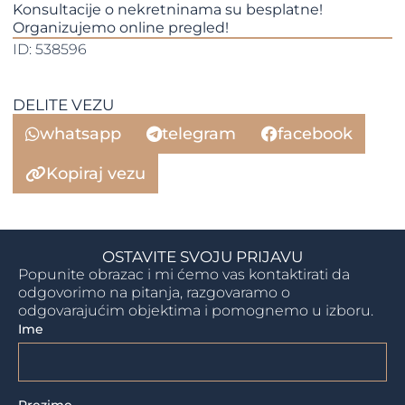
Konsultacije o nekretninama su besplatne!
Organizujemo online pregled!
ID: 538596
DELITE VEZU
whatsapp
telegram
facebook
Kopiraj vezu
OSTAVITE SVOJU PRIJAVU
Popunite obrazac i mi ćemo vas kontaktirati da
odgovorimo na pitanja, razgovaramo o
odgovarajućim objektima i pomognemo u izboru.
Ime