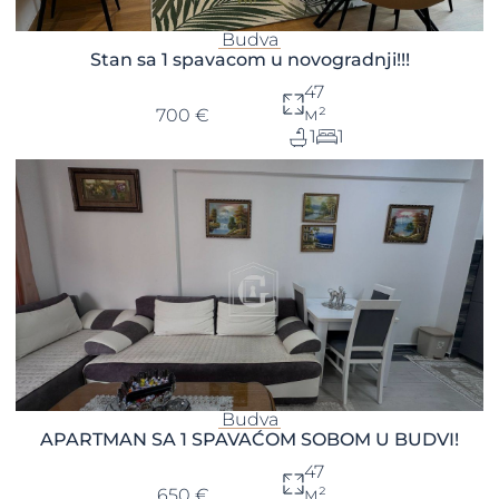
Budva
Stan sa 1 spavacom u novogradnji!!!
47
м²
700 €
1
1
Budva
APARTMAN SA 1 SPAVAĆOM SOBOM U BUDVI!
47
м²
650 €