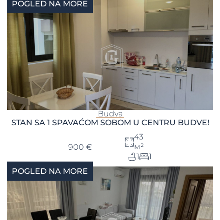
POGLED NA MORE
Budva
STAN SA 1 SPAVAĆOM SOBOM U CENTRU BUDVE!
43
м²
900 €
1
1
POGLED NA MORE