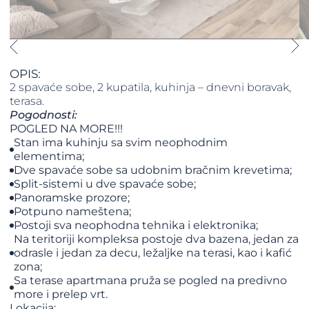
OPIS:
2 spavaće sobe, 2 kupatila, kuhinja – dnevni boravak,
terasa.
Pogodnosti:
​​​​​​​POGLED NA MORE!!!
Stan ima kuhinju sa svim neophodnim
elementima;
Dve spavaće sobe sa udobnim bračnim krevetima;
Split-sistemi u dve spavaće sobe;
Panoramske prozore;
Potpuno nameštena;
Postoji sva neophodna tehnika i elektronika;
Na teritoriji kompleksa postoje dva bazena, jedan za
odrasle i jedan za decu, ležaljke na terasi, kao i kafić
zona;
Sa terase apartmana pruža se pogled na predivno
more i prelep vrt.
Lokacija: