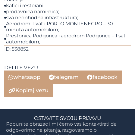
kafici i restorani;
prodavnica namirnica;
sva neophodna infrastruktura;
Aerodrom Tivat i PORTO MONTENEGRO – 30
minuta automobilom;
Prestonica Podgorica i aerodrom Podgorice – 1 sat
automobilom;
ID: 538852
DELITE VEZU
whatsapp
telegram
facebook
Kopiraj vezu
OSTAVITE SVOJU PRIJAVU
Popunite obrazac i mi ćemo vas kontaktirati da
odgovorimo na pitanja, razgovaramo o