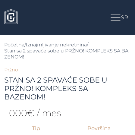
SR
Početna
/
Iznajmljivanje nekretnina
/
Stan sa 2 spavaće sobe u PRŽNO! KOMPLEKS SA BA
ZENOM!
Pržno
STAN SA 2 SPAVAĆE SOBE U
PRŽNO! KOMPLEKS SA
BAZENOM!
1.000€ / mes
Tip
Površina