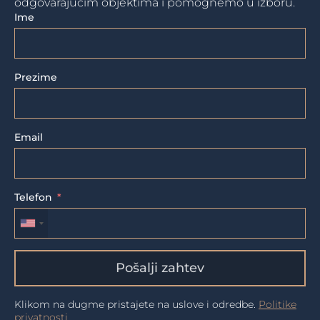
odgovarajućim objektima i pomognemo u izboru.
Ime
Prezime
Email
Telefon
Pošalji zahtev
Klikom na dugme pristajete na uslove i odredbe.
Politike
privatnosti