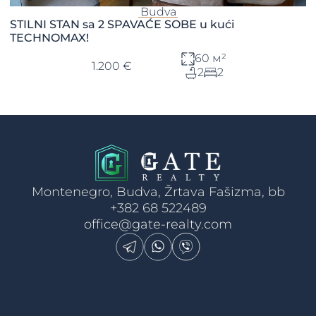
Budva
STILNI STAN sa 2 SPAVAĆE SOBE u kući
TECHNOMAX!
60 м²
1.200 €
2
2
Montenegro, Budva, Žrtava Fašizma, bb
+382 68 522489
office@gate-realty.com