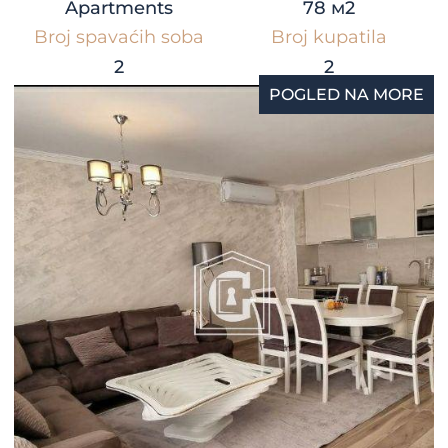
Apartments
78 м2
Broj spavaćih soba
Broj kupatila
2
2
POGLED NA MORE