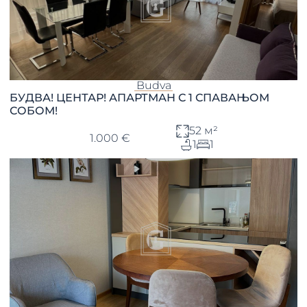
Budva
БУДВА! ЦЕНТАР! АПАРТМАН С 1 СПАВАЊОМ
СОБОМ!
52 м²
1.000 €
1
1