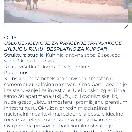
OPIS:
USLUGE AGENCIJE ZA PRAĆENJE TRANSAKCIJE
„KLJUČ U RUKU“ BESPLATNO ZA KUPCA!!!
Struktura studija:
Kuhinja-dnevna soba, 2 spavaće
sobe, 1 kupatilo, terasa
Rok završetka: 2. kvartal 2026. godine.
Pogodnosti:
Klubski dom sa hotelskim servisom, smešten u
samom srcu Kolašina na severu Crne Gore, idealan je
i za stanovanje i za investicije. U ekološkoj zgradi ima
samo 30 apartmana, uključujući i dvonivolske, koji
nude gostoljubivu atmosferu i promišljenu premium
infrastrukturu. Okružen prirodnim pejzažima i
nacionalnim parkovima, rezidencija postaje idealno
mesto za celogodišnje stanovanje i aktivan odmor.
Ova ponuda prevazilazi tradicionalno shvatanje
apartmana ili rezidencija u klubskom domu. Ovde se