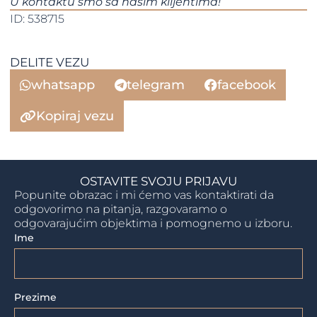
​​​​​​​U kontaktu smo sa našim klijentima!​​​​​​​​​​​​​​
ID: 538715
DELITE VEZU
whatsapp
telegram
facebook
Kopiraj vezu
OSTAVITE SVOJU PRIJAVU
Popunite obrazac i mi ćemo vas kontaktirati da
odgovorimo na pitanja, razgovaramo o
odgovarajućim objektima i pomognemo u izboru.
Ime
Prezime