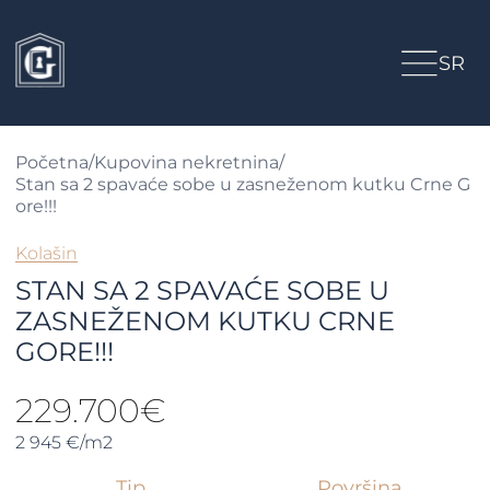
SR
Početna
/
Kupovina nekretnina
/
Stan sa 2 spavaće sobe u zasneženom kutku Crne G
ore!!!
Kolašin
STAN SA 2 SPAVAĆE SOBE U
ZASNEŽENOM KUTKU CRNE
GORE!!!
229.700€
2 945 €/m2
Tip
Površina