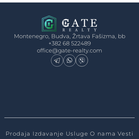
Montenegro, Budva, Žrtava Fašizma, bb
+382 68 522489
office@gate-realty.com
Prodaja
Izdavanje
Usluge
O nama
Vesti