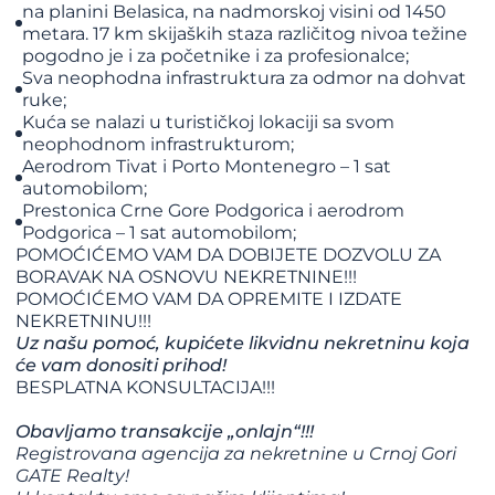
na planini Belasica, na nadmorskoj visini od 1450
metara. 17 km skijaških staza različitog nivoa težine
pogodno je i za početnike i za profesionalce;
Sva neophodna infrastruktura za odmor na dohvat
ruke;
Kuća se nalazi u turističkoj lokaciji sa svom
neophodnom infrastrukturom;
Aerodrom Tivat i Porto Montenegro – 1 sat
automobilom;
Prestonica Crne Gore Podgorica i aerodrom
Podgorica – 1 sat automobilom;
POMOĆIĆEMO VAM DA DOBIJETE DOZVOLU ZA
BORAVAK NA OSNOVU NEKRETNINE!!!
​​​​​​​POMOĆIĆEMO VAM DA OPREMITE I IZDATE
NEKRETNINU!!!
Uz našu pomoć, kupićete likvidnu nekretninu koja
će vam donositi prihod!
BESPLATNA KONSULTACIJA!!!
Obavljamo transakcije „onlajn“!!!
Registrovana agencija za nekretnine u Crnoj Gori
GATE Realty!