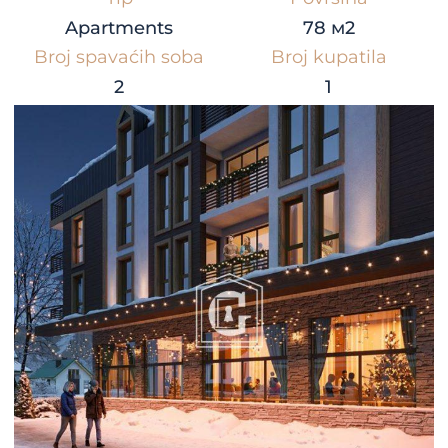
Apartments
78 м2
Broj spavaćih soba
Broj kupatila
2
1