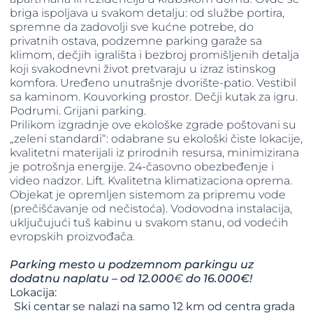
briga ispoljava u svakom detalju: od službe portira,
spremne da zadovolji sve kućne potrebe, do
privatnih ostava, podzemne parking garaže sa
klimom, dečjih igrališta i bezbroj promišljenih detalja
koji svakodnevni život pretvaraju u izraz istinskog
komfora. Uređeno unutrašnje dvorište-patio. Vestibil
sa kaminom. Kouvorking prostor. Dečji kutak za igru.
Podrumi. Grijani parking.
Prilikom izgradnje ove ekološke zgrade poštovani su
„zeleni standardi“: odabrane su ekološki čiste lokacije,
kvalitetni materijali iz prirodnih resursa, minimizirana
je potrošnja energije. 24-časovno obezbeđenje i
video nadzor. Lift. Kvalitetna klimatizaciona oprema.
Objekat je opremljen sistemom za pripremu vode
(prečišćavanje od nečistoća). Vodovodna instalacija,
uključujući tuš kabinu u svakom stanu, od vodećih
evropskih proizvođača.
Parking mesto u podzemnom parkingu uz
dodatnu naplatu – od 12.000
€
do 16.000€!
Lokacija:
Ski centar se nalazi na samo 12 km od centra grada