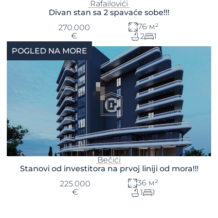
Rafailovići
Divan stan sa 2 spavaće sobe!!!
76 м²
270.000
€
2
1
POGLED NA MORE
Bečići
Stanovi od investitora na prvoj liniji od mora!!!
36 м²
225.000
€
1
1