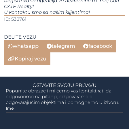
Registrovana agencija za nekretnine u Crnoj Gori
GATE Realty!
​​​​​​​U kontaktu smo sa našim klijentima!​​​​​​​​​​​​​​
ID: 538761
DELITE VEZU
whatsapp
telegram
facebook
Kopiraj vezu
OSTAVITE SVOJU PRIJAVU
Popunite obrazac i mi ćemo vas kontaktirati da
odgovorimo na pitanja, razgovaramo o
odgovarajućim objektima i pomognemo u izboru.
Ime