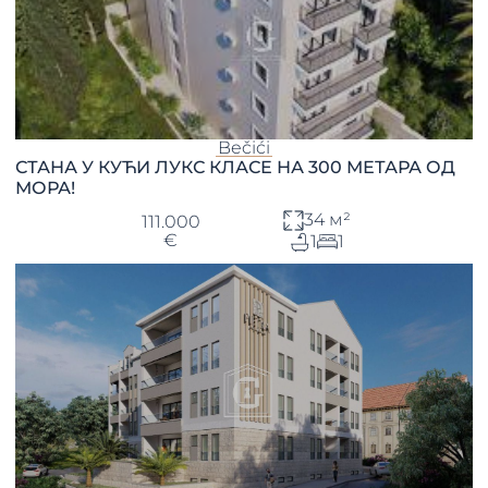
Bečići
СТАНА У КУЋИ ЛУКС КЛАСЕ НА 300 МЕТАРА ОД
МОРА!
34 м²
111.000
€
1
1