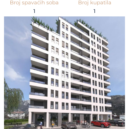
Broj spavaćih soba
Broj kupatila
1
1