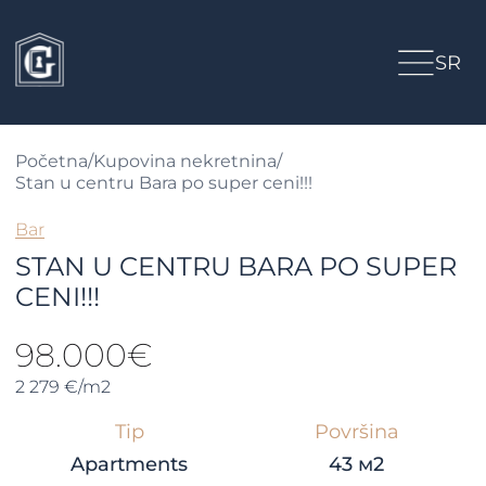
SR
Početna
/
Kupovina nekretnina
/
Stan u centru Bara po super ceni!!!
Bar
STAN U CENTRU BARA PO SUPER
CENI!!!
98.000€
2 279 €/m2
Tip
Površina
Apartments
43 м2