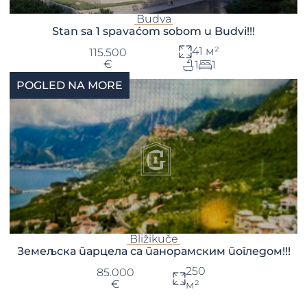
Budva
Stan sa 1 spavaćom sobom u Budvi!!!
41 м²
115.500
€
1
1
POGLED NA MORE
Bližikuče
Земељска парцела са панорамским погледом!!!
250
85.000
€
м²