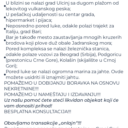
U blizini se nalazi grad Ulcinj sa dugom plažom od
lekovitog vulkanskog peska;
U pešačkoj udaljenosti su centar grada,
hipermarket i pijaca;
Neposredno pored luke, odakle polazi trajekt za
Italiju, grad Bari;
Bar je takođe mesto zaustavljanja mnogih kruzerih
brodova koji plove duž obale Jadranskog mora;
Pored kompleksa se nalazi železnička stanica,
odakle polaze vozovi za Beograd (Srbija), Podgoricu
(prestonicu Crne Gore), Kolašin (skijalište u Crnoj
Gori);
Pored luke se nalazi ogromna marina za jahte. Ovde
možete usidriti ili iznajmiti jahtu.
POMAŽEMO U DOBIJANJU BORAVKA NA OSNOVU
NEKRETNINE!!!
​​​​​​​POMAŽEMO U NAMEŠTAJU I IZDAVANJU!!!
Uz našu pomoć ćete steći likvidan objekat koji će
vam donositi prihod!
BESPLATNA KONSULTACIJA!!!
Obavljamo transakcije „onlajn“!!!