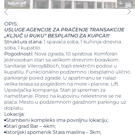
OPIS:
USLUGE AGENCIJE ZA PRAĆENJE TRANSAKCIJE
„KLJUČ U RUKU“ BESPLATNO ZA KUPCA!!!
Struktura stana:
1 spavaća soba, 1 kuhinja-dnevna
soba, 1 kupatilo.
Pogodnosti:
Nova zgrada, 10 spratova. Komforan
jednosoban stan sa velikom dnevnim boravkom.
Sanitarije Vileroy&Boch, topli električni podovi u
kupatilu. Funkcionalno podzemno i besplatno ulično
parkiranje pored zgrade. U apartmanu se nalazi
velika terasa sa pogledom na more i planine. Lift.
Upravljačka kompanija. Stan je spreman za
nameštanje. Porez na kupovinu nekretnine se ne
plaća. Mesto u podzemnom garažnom parkingu uz
doplatu.
Lokacija:
Stambeni kompleks ima povoljnu lokaciju;
Stari grad Bar – 4km;
Istorijski spomenik Stara maslina – 3km;