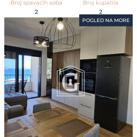
Broj spavaćih soba
Broj kupatila
2
2
POGLED NA MORE