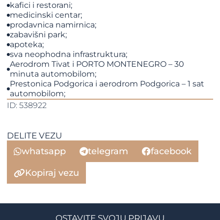
kafici i restorani;
medicinski centar;
prodavnica namirnica;
zabavišni park;
apoteka;
sva neophodna infrastruktura;
Aerodrom Tivat i PORTO MONTENEGRO – 30
minuta automobilom;
Prestonica Podgorica i aerodrom Podgorica – 1 sat
automobilom;
ID: 538922
DELITE VEZU
whatsapp
telegram
facebook
Kopiraj vezu
OSTAVITE SVOJU PRIJAVU