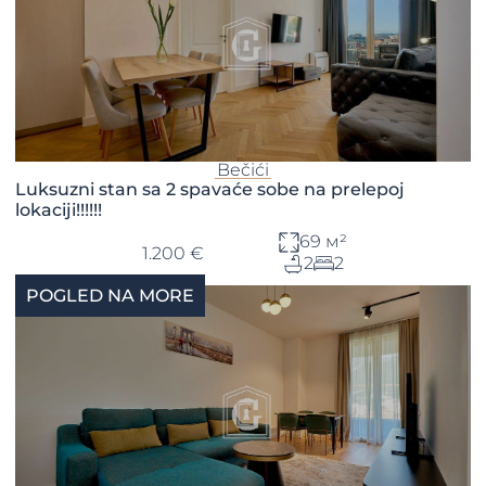
Bečići
Luksuzni stan sa 2 spavaće sobe na prelepoj
lokaciji!!!!!!
69 м²
1.200 €
2
2
POGLED NA MORE