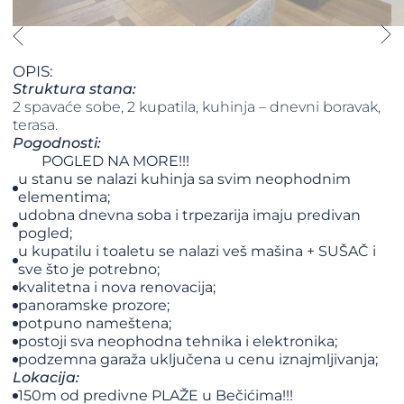
OPIS:
Struktura stana:
2 spavaće sobe, 2 kupatila, kuhinja – dnevni boravak,
terasa.
Pogodnosti:
POGLED NA MORE!!!
u stanu se nalazi kuhinja sa svim neophodnim
elementima;
udobna dnevna soba i trpezarija imaju predivan
pogled;
u kupatilu i toaletu se nalazi veš mašina + SUŠAČ i
sve što je potrebno;
kvalitetna i nova renovacija;
panoramske prozore;
potpuno nameštena;
postoji sva neophodna tehnika i elektronika;
podzemna garaža uključena u cenu iznajmljivanja;
Lokacija:
150m od predivne PLAŽE u Bečićima!!!