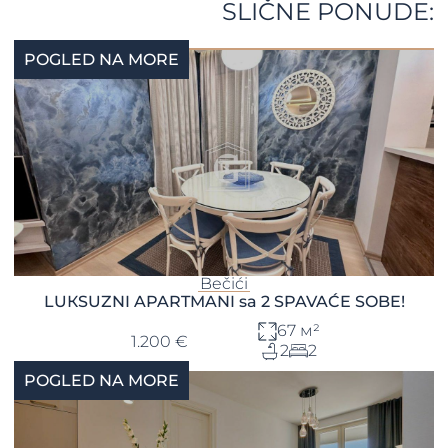
SLIČNE PONUDE:
POGLED NA MORE
Bečići
LUКSUZNI APARTMANI sa 2 SPAVAĆE SOBE!
67 м²
1.200 €
2
2
POGLED NA MORE