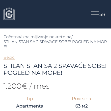
SR
Početna
/
Iznajmljivanje nekretnina
/
STILAN STAN SA 2 SPAVAĆE SOBE! POGLED NA MOR
E!
Bečići
STILAN STAN SA 2 SPAVAĆE SOBE!
POGLED NA MORE!
1.200€ / mes
Tip
Površina
Apartments
63 м2