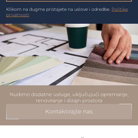
Klikom na dugme pristajete na uslove i odredbe.
Politike
privatnosti
Nudimo dodatne usluge, uključujući opremanje,
renoviranje i dizajn prostora
Kontaktirajte nas