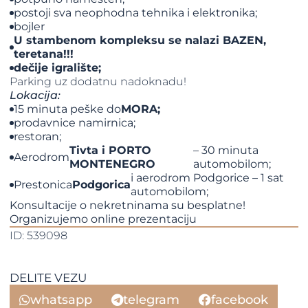
postoji sva neophodna tehnika i elektronika;
bojler
U stambenom kompleksu se nalazi BAZEN,
teretana!!!
dečije igralište;
Parking uz dodatnu nadoknadu!
Lokacija:
15 minuta peške do
MORA;
prodavnice namirnica;
restoran;
Tivta i PORTO
– 30 minuta
Aerodrom
MONTENEGRO
automobilom;
i aerodrom Podgorice – 1 sat
Prestonica
Podgorica
automobilom;
Konsultacije o nekretninama su besplatne!
Organizujemo online prezentaciju
ID: 539098
DELITE VEZU
whatsapp
telegram
facebook