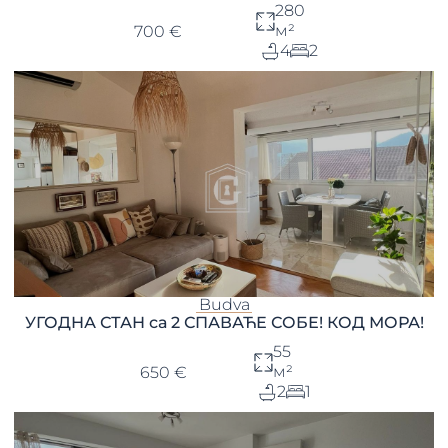
280
м²
700 €
4
2
Budva
УГОДНА СТАН са 2 СПАВАЋЕ СОБЕ! КОД МОРА!
55
м²
650 €
2
1