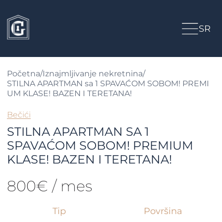
SR
Početna
/
Iznajmljivanje nekretnina
/
STILNA APARTMAN sa 1 SPAVAĆOM SOBOM! PREMI
UM KLASE! BAZEN I TERETANA!
Bečići
STILNA APARTMAN SA 1
SPAVAĆOM SOBOM! PREMIUM
KLASE! BAZEN I TERETANA!
800€ / mes
Tip
Površina