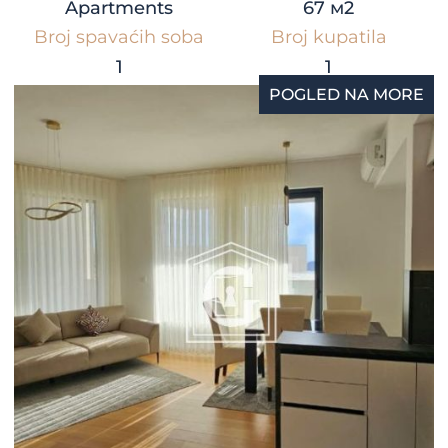
Apartments
67 м2
Broj spavaćih soba
Broj kupatila
1
1
POGLED NA MORE