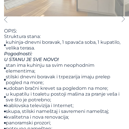
OPIS:
Struktura stana:
kuhinja-dnevni boravak, 1 spavaća soba, 1 kupatilo,
velika terasa.
Pogodnosti:
U STANU JE SVE NOVO!
stan ima kuhinju sa svim neophodnim
elementima;
stilski dnevni boravak i trpezarija imaju prelep
pogled na more;
udoban bračni krevet sa pogledom na more;
u kupatilu i toaletu postoji mašina za pranje veša i
sve što je potrebno;
kablovska televizija i Internet;
skupa, stilski nameštaj i savremeni nameštaj;
kvalitetna i nova renovacija;
panoramski prozori;
potpuno namešten;