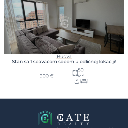
Budva
Stan sa 1 spavaćom sobom u odličnoj lokaciji!
50
м²
900 €
1
1