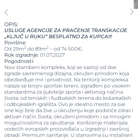
OPIS:
USLUGE AGENCIJE ZA PRAĆENJE TRANSKACIJE
„KLJUČ U RUKU“ BESPLATNO ZA KUPCA!!!
Površine:
2
2
Od 29m
do 89m
– od 74 500€;
Rok izgradnje:
01.07.2027
Pogodnosti:
Novi stambeni kompleks, koji se sastoji od dve
zgrade savremenog dizajna, okružen prirodom koja
obezbeđuje mir i privatnost. Na teritoriji kompleksa
nalaze se brojni sportski tereni, izgrađeni po visokim
standardima za ljubitelje sporta i aktivnog načina
života: od teniskih i fudbalskih terena do košarkaških
i odbojkaških igrališta. Ovo je idealno mesto za sve
one koji žele da žive u okruženju koje podstiče zdrav i
aktivan način života, okruženi prirodom i sa mnogim
mogućnostima za opuštanje. Korišćenje materijala
vodećih evropskih proizvođača u izgradnji i završnoj
obradi. Premium sanitarije. U stanovima su instalirani