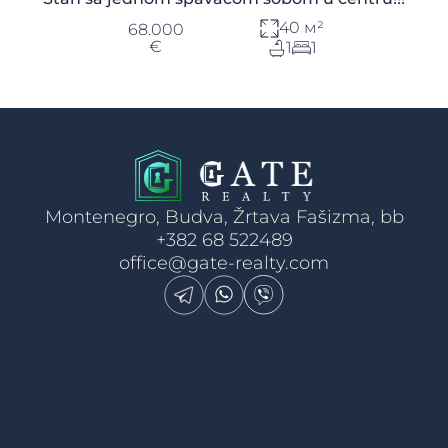
40 м²
68.000
€
1
1
Montenegro, Budva, Žrtava Fašizma, bb
+382 68 522489
office@gate-realty.com