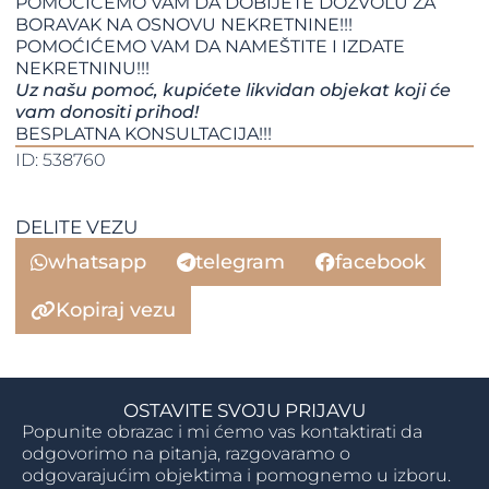
POMOĆIĆEMO VAM DA DOBIJETE DOZVOLU ZA
BORAVAK NA OSNOVU NEKRETNINE!!!
​​​​​​​POMOĆIĆEMO VAM DA NAMEŠTITE I IZDATE
NEKRETNINU!!!
Uz našu pomoć, kupićete likvidan objekat koji će
vam donositi prihod!
BESPLATNA KONSULTACIJA!!!
ID: 538760
DELITE VEZU
whatsapp
telegram
facebook
Kopiraj vezu
OSTAVITE SVOJU PRIJAVU
Popunite obrazac i mi ćemo vas kontaktirati da
odgovorimo na pitanja, razgovaramo o
odgovarajućim objektima i pomognemo u izboru.