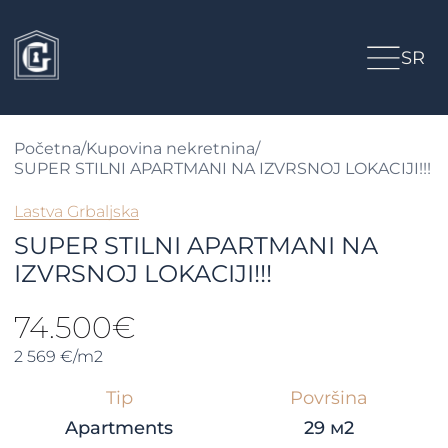
SR
Početna
/
Kupovina nekretnina
/
SUPER STILNI APARTMANI NA IZVRSNOJ LOKACIJI!!!
Lastva Grbaljska
SUPER STILNI APARTMANI NA
IZVRSNOJ LOKACIJI!!!
74.500€
2 569 €/m2
Tip
Površina
Apartments
29 м2