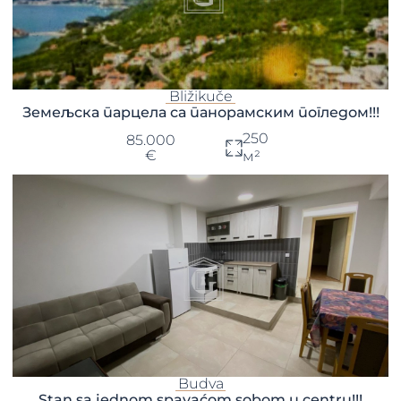
Bližikuče
Земељска парцела са панорамским погледом!!!
250
85.000
€
м²
Budva
Stan sa jednom spavaćom sobom u centru!!!