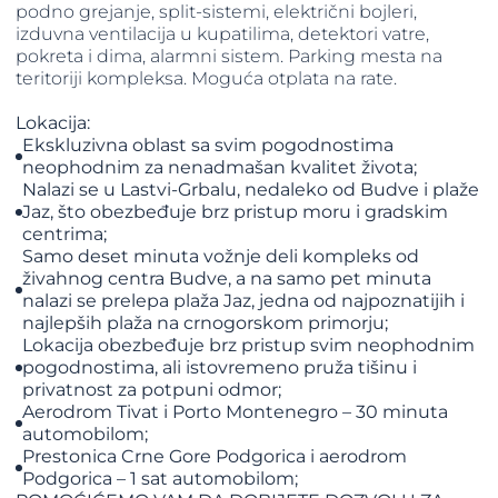
podno grejanje, split-sistemi, električni bojleri,
izduvna ventilacija u kupatilima, detektori vatre,
pokreta i dima, alarmni sistem. Parking mesta na
teritoriji kompleksa. Moguća otplata na rate.
Lokacija:
Ekskluzivna oblast sa svim pogodnostima
neophodnim za nenadmašan kvalitet života;
Nalazi se u Lastvi-Grbalu, nedaleko od Budve i plaže
Jaz, što obezbeđuje brz pristup moru i gradskim
centrima;
Samo deset minuta vožnje deli kompleks od
živahnog centra Budve, a na samo pet minuta
nalazi se prelepa plaža Jaz, jedna od najpoznatijih i
najlepših plaža na crnogorskom primorju;
Lokacija obezbeđuje brz pristup svim neophodnim
pogodnostima, ali istovremeno pruža tišinu i
privatnost za potpuni odmor;
Aerodrom Tivat i Porto Montenegro – 30 minuta
automobilom;
Prestonica Crne Gore Podgorica i aerodrom
Podgorica – 1 sat automobilom;