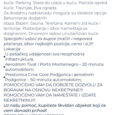
kuće. Parking. Staza do ulaza u kuću. Parcela ispred
kuće. Travnjak, živa ograda.
Za dodatnu nadoknadu moguće su sledeće opcije:
Betoniranje dodatnih
staza. Bazen. Sauna. Teretana. Kameni zid kuće i
teritorije. Postavljanje i izbor nameštaja sa
dizajnerom. Drvorezni radovi unutar/izvan kuće.
Specijalni uslovi za kupce (način i raspored
plaćanja, izbor najboljih pozicija, cena i sl.)!!!
Lokacija:
U pešačkoj udaljenosti sva neophodna
infrastruktura;
Aerodrom Tivat i Porto Montenegro – 20 minuta
automobilom;
Prestonica Crne Gore Podgorica i aerodrom
Podgorice – 50 minuta automobilom;
POMOĆIĆEMO VAM DA DOBIJETE DOZVOLU ZA
BORAVAK NA OSNOVU NEKRETNINE!!!
​​​​​​​POMOĆIĆEMO VAM DA NAMEŠTATE I IZDATE
NEKRETNINU!!!
Uz našu pomoć, kupićete likvidan objekat koji će
vam donositi prihod!