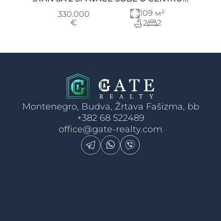
109 м²
330.000
€
2
2
Montenegro, Budva, Žrtava Fašizma, bb
+382 68 522489
office@gate-realty.com