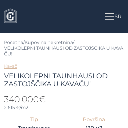
SR
Početna
/
Kupovina nekretnina
/
VELIKOLEPNI TAUNHAUSI OD ZASTOJŠČIKA U KAVA
ČU!
Kavač
VELIKOLEPNI TAUNHAUSI OD
ZASTOJŠČIKA U KAVAČU!
340.000€
2 615 €/m2
Tip
Površina