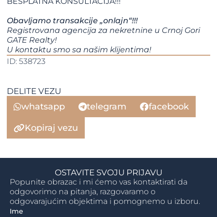
BESPLATNA KONSULTACIJA!!!
Obavljamo transakcije „onlajn“!!!
Registrovana agencija za nekretnine u Crnoj Gori
GATE Realty!
​​​​​​​U kontaktu smo sa našim klijentima!​​​​​​​​​​​​​​
ID: 538723
DELITE VEZU
whatsapp
telegram
facebook
Kopiraj vezu
OSTAVITE SVOJU PRIJAVU
Popunite obrazac i mi ćemo vas kontaktirati da
odgovorimo na pitanja, razgovaramo o
odgovarajućim objektima i pomognemo u izboru.
Ime