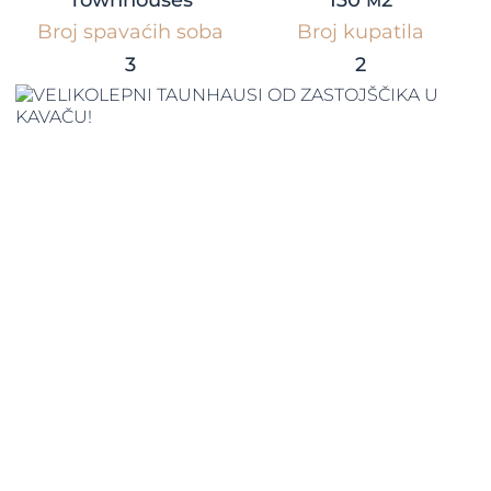
Townhouses
130 м2
Broj spavaćih soba
Broj kupatila
3
2