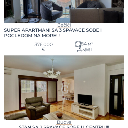
Bečići
SUPER APARTMANI SA 3 SPAVAĆE SOBE I
POGLEDOM NA MORE!!!
84 м²
376.000
€
3
1
Budva
STAN SA 2 SPAVAĆE SOBE U CENTRU!!!