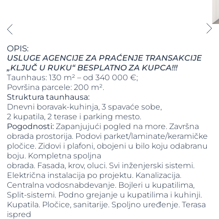
OPIS:
USLUGE AGENCIJE ZA PRAĆENJE TRANSAKCIJE
„KLJUČ U RUKU“ BESPLATNO ZA KUPCA!!!
Taunhaus: 130 m² – od 340 000 €;
Površina parcele: 200 m².
Struktura taunhausa:
Dnevni boravak-kuhinja, 3 spavaće sobe,
2 kupatila, 2 terase i parking mesto.
Pogodnosti:
Zapanjujući pogled na more. Završna
obrada prostorija. Podovi parket/laminate/keramičke
pločice. Zidovi i plafoni, obojeni u bilo koju odabranu
boju. Kompletna spoljna
obrada. Fasada, krov, oluci. Svi inženjerski sistemi.
Električna instalacija po projektu. Kanalizacija.
Centralna vodosnabdevanje. Bojleri u kupatilima,
Split-sistemi. Podno grejanje u kupatilima i kuhinji.
Kupatila. Pločice, sanitarije. Spoljno uređenje. Terasa
ispred