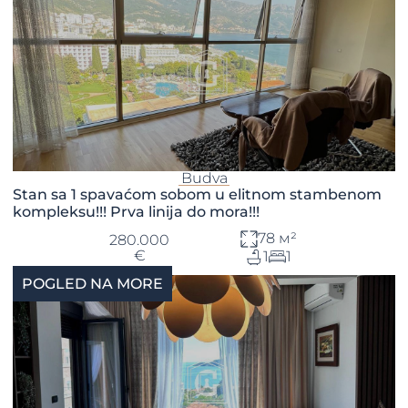
Budva
Stan sa 1 spavaćom sobom u elitnom stambenom
kompleksu!!! Prva linija do mora!!!
78 м²
280.000
€
1
1
POGLED NA MORE