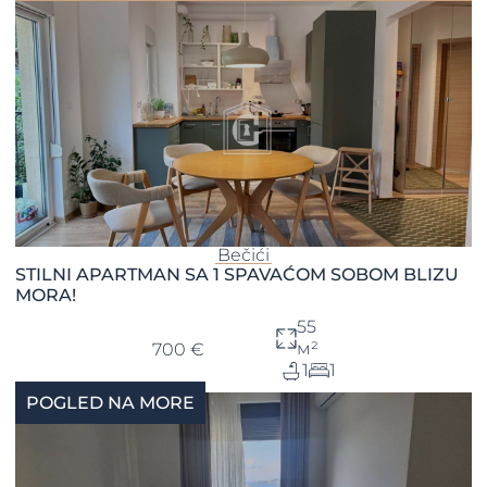
Bečići
STILNI APARTMAN SA 1 SPAVAĆOM SOBOM BLIZU
MORA!
55
м²
700 €
1
1
POGLED NA MORE