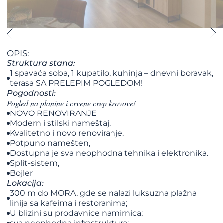
OPIS:
Struktura stana:
1 spavaća soba, 1 kupatilo, kuhinja – dnevni boravak,
terasa SA PRELEPIM POGLEDOM!
Pogodnosti:
Pogled na planine i crvene crep krovove!
NOVO RENOVIRANJE
Modern i stilski nameštaj.
Kvalitetno i novo renoviranje.
Potpuno namešten,
Dostupna je sva neophodna tehnika i elektronika.
Split-sistem,
Bojler
Lokacija:
300 m do MORA, gde se nalazi luksuzna plažna
linija sa kafeima i restoranima;
U blizini su prodavnice namirnica;
sva neophodna infrastruktura;