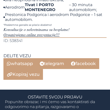
Tivat i PORTO
– 30 minuta
Aerodrom
MONTENEGRO
automobilom;
Prestonica Podgorica i aerodrom Podgorice – 1 sat
automobilom.
*Podzemna garaža se plaća dodatno!
Konsultacije o nekretninama su besplatne!
Organizujemo online prezentacije!!!
ID: 538341
DELITE VEZU
whatsapp
telegram
facebook
Kopiraj vezu
OSTAVITE SVOJU PRIJAVU
Popunite obrazac i mi ćemo vas kontaktirati da
odgovorimo na pitanja, razgovaramo o