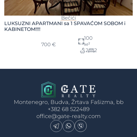
Bečići
LUКSUZNI APARTMANI sa 1 SPAVAĆOM SOBOM i
KABINETOM!!!!
100
м²
700 €
2
2
Montenegro, Budva, Žrtava Fašizma, bb
+382 68 522489
office@gate-realty.com