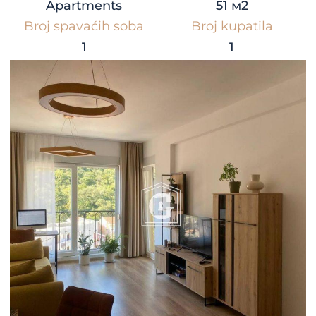
Apartments
51 м2
Broj spavaćih soba
Broj kupatila
1
1