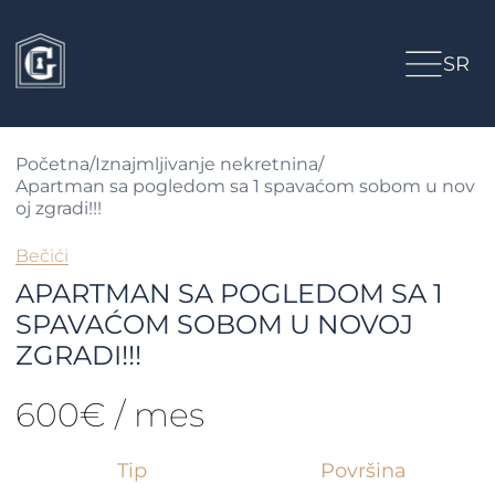
SR
Početna
/
Iznajmljivanje nekretnina
/
Apartman sa pogledom sa 1 spavaćom sobom u nov
oj zgradi!!!
Bečići
APARTMAN SA POGLEDOM SA 1
SPAVAĆOM SOBOM U NOVOJ
ZGRADI!!!
600€ / mes
Tip
Površina