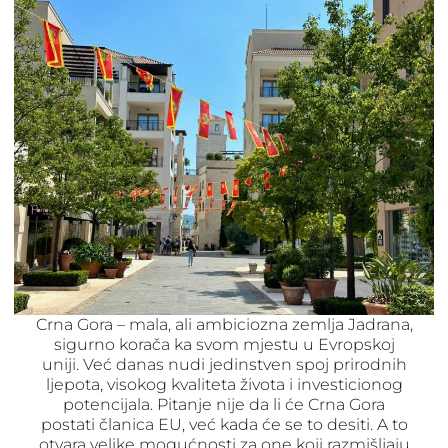
Crna Gora – mala, ali ambiciozna zemlja Jadrana,
sigurno korača ka svom mjestu u Evropskoj
uniji. Već danas nudi jedinstven spoj prirodnih
ljepota, visokog kvaliteta života i investicionog
potencijala. Pitanje nije da li će Crna Gora
postati članica EU, već kada će se to desiti. A to
otvara velike mogućnosti za one koji razmišljaju