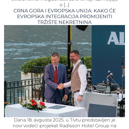
o […]
CRNA GORA I EVROPSKA UNIJA: KAKO ĆE
EVROPSKA INTEGRACIJA PROMIJENITI
TRŽIŠTE NEKRETNINA
Dana 18. avgusta 2025. u Tivtu predstavljen je
novi vodeći projekat Radisson Hotel Group na