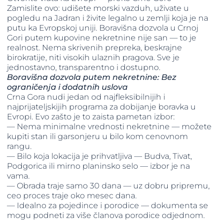
Zamislite ovo: udišete morski vazduh, uživate u
pogledu na Jadran i živite legalno u zemlji koja je na
putu ka Evropskoj uniji. Boravišna dozvola u Crnoj
Gori putem kupovine nekretnine nije san — to je
realnost. Nema skrivenih prepreka, beskrajne
birokratije, niti visokih ulaznih pragova. Sve je
jednostavno, transparentno i dostupno.
Boravišna dozvola putem nekretnine: Bez
ograničenja i dodatnih uslova
Crna Gora nudi jedan od najfleksibilnijih i
najprijateljskijih programa za dobijanje boravka u
Evropi. Evo zašto je to zaista pametan izbor:
— Nema minimalne vrednosti nekretnine — možete
kupiti stan ili garsonjeru u bilo kom cenovnom
rangu.
— Bilo koja lokacija je prihvatljiva — Budva, Tivat,
Podgorica ili mirno planinsko selo — izbor je na
vama.
— Obrada traje samo 30 dana — uz dobru pripremu,
ceo proces traje oko mesec dana.
— Idealno za pojedince i porodice — dokumenta se
mogu podneti za više članova porodice odjednom.