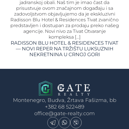
jadranskoj obali. Naš tim je imao čast da
prisustvuje ovom značajnom događaju i sa
zadovoljstvom objavljujemo da je ekskluzivni
Radisson Blu Hotel & Residences Tivat zvanično
predstavljen i dostupan za prodaju preko našeg
agencije. Novi nivo za Tivat Otvaranje
kompleksa […]
RADISSON BLU HOTEL & RESIDENCES TIVAT
— NOVI REPER NA TRŽIŠTU LUKSUZNIH
NEKRETNINA U CRNOJ GORI
Montenegro, Budva, Žrtava Fašizma, bb
+382 68 522489
office@gate-realty.com