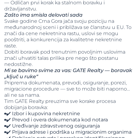
— Odličan prvi korak ka stalnom boravku i
državljanstvu.
Zašto ima smisla delovati sada
Svake godine Crna Gora jača svoju poziciju na
međunarodnoj sceni i približava se članstvu u EU. To
znači da cene nekretnina rastu, uslovi se mogu
pooštriti, a konkurencija za kvalitetne nekretnine
raste.
Dobiti boravak pod trenutnim povoljnim uslovima
znači uhvatiti talas prilika pre nego što postanu
nedostižne.
Mi se bavimo svime za vas: GATE Realty — boravak
„ključ u ruke“
Priprema dokumenata, prevodi, osiguranje, porezi,
migracione procedure — sve to može biti naporno…
ali ne sa nama.
Tim GATE Realty preuzima sve korake procesa
dobijanja boravka:
✔️ Izbor i kupovina nekretnine
✔️ Prevod i overa dokumenata kod notara
✔️ Uređivanje zdravstvenog osiguranja
✔️ Prijava adrese i podrška u migracionim organima