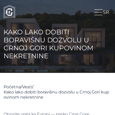
SR
KAKO LAKO DOBITI
BORAVIŠNU DOZVOLU U
CRNOJ GORI KUPOVINOM
NEKRETNINE
Početna
/
Vesti
/
Kako lako dobiti boravišnu dozvolu u Crnoj Gori kup
ovinom nekretnine
Otvorite vrata ka Evropi — preko Crne Gore