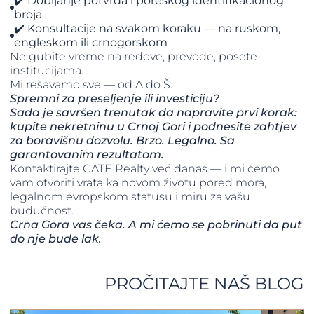
✔️ Dobijanje potvrda i poreskog identifikacionog
broja
✔️ Konsultacije na svakom koraku — na ruskom,
engleskom ili crnogorskom
Ne gubite vreme na redove, prevode, posete
institucijama.
Mi rešavamo sve — od A do Š.
Spremni za preseljenje ili investiciju?
Sada je savršen trenutak da napravite prvi korak:
kupite nekretninu u Crnoj Gori i podnesite zahtjev
za boravišnu dozvolu. Brzo. Legalno. Sa
garantovanim rezultatom.
Kontaktirajte GATE Realty već danas — i mi ćemo
vam otvoriti vrata ka novom životu pored mora,
legalnom evropskom statusu i miru za vašu
budućnost.
Crna Gora vas čeka. A mi ćemo se pobrinuti da put
do nje bude lak.
PROČITAJTE NAŠ BLOG